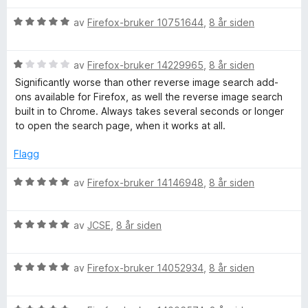
i
u
l
t
V
av
Firefox-bruker 10751644
,
8 år siden
4
a
u
u
v
r
t
5
V
d
av
Firefox-bruker 14229965
,
8 år siden
a
u
e
Significantly worse than other reverse image search add-
v
r
r
ons available for Firefox, as well the reverse image search
5
d
t
built in to Chrome. Always takes several seconds or longer
e
t
to open the search page, when it works at all.
r
i
t
l
Flagg
t
5
i
u
V
av
Firefox-bruker 14146948
,
8 år siden
l
t
u
1
a
r
u
v
V
d
av
JCSE
,
8 år siden
t
5
u
e
a
r
r
v
V
d
av
Firefox-bruker 14052934
,
8 år siden
t
5
u
e
t
r
r
i