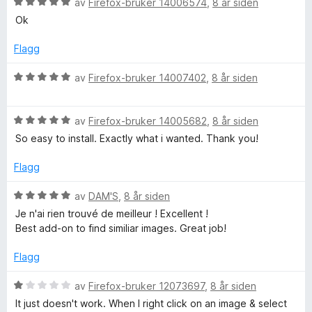
V
d
av
Firefox-bruker 14006574
,
8 år siden
t
l
u
e
t
5
Ok
r
r
i
u
d
t
l
t
Flagg
e
t
5
a
r
i
u
v
V
av
Firefox-bruker 14007402
,
8 år siden
t
l
t
5
u
t
5
a
r
i
u
v
V
d
av
Firefox-bruker 14005682
,
8 år siden
l
t
5
u
e
So easy to install. Exactly what i wanted. Thank you!
5
a
r
r
u
v
d
t
Flagg
t
5
e
t
a
r
i
V
av
DAM'S
,
8 år siden
v
t
l
u
Je n'ai rien trouvé de meilleur ! Excellent !
5
t
5
r
Best add-on to find similiar images. Great job!
i
u
d
l
t
e
Flagg
5
a
r
u
v
t
V
av
Firefox-bruker 12073697
,
8 år siden
t
5
t
u
It just doesn't work. When I right click on an image & select
a