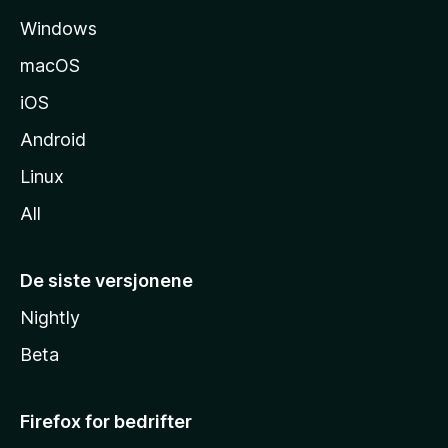
i
Windows
d
e
macOS
iOS
Android
Linux
All
De siste versjonene
Nightly
Beta
Firefox for bedrifter