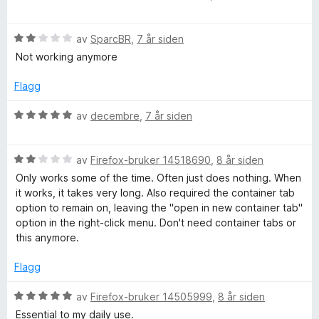
a
t
u
a
v
i
r
5
l
V
d
av
SparcBR
,
7 år siden
g
1
u
e
Not working anymore
u
r
r
e
t
d
t
Flagg
a
e
t
v
S
r
i
V
av
decembre
,
7 år siden
5
t
l
u
t
5
r
e
i
u
V
d
av
Firefox-bruker 14518690
,
8 år siden
l
t
u
e
Only works some of the time. Often just does nothing. When
a
2
a
r
r
it works, it takes very long. Also required the container tab
u
v
d
t
option to remain on, leaving the "open in new container tab"
r
t
5
e
t
option in the right-click menu. Don't need container tabs or
a
r
i
this anymore.
v
t
c
l
5
t
5
Flagg
i
u
h
l
t
V
av
Firefox-bruker 14505999
,
8 år siden
2
a
u
Essential to my daily use.