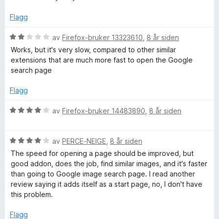
u
v
r
t
5
d
Flagg
a
e
v
r
V
av
Firefox-bruker 13323610
,
8 år siden
5
t
u
Works, but it's very slow, compared to other similar
t
r
extensions that are much more fast to open the Google
i
d
search page
l
e
5
r
Flagg
u
t
t
t
V
av
Firefox-bruker 14483890
,
8 år siden
a
i
u
v
l
r
5
2
V
d
av
PERCE-NEIGE
,
8 år siden
u
u
e
The speed for opening a page should be improved, but
t
r
r
good addon, does the job, find similar images, and it's faster
a
d
t
than going to Google image search page. I read another
v
e
t
review saying it adds itself as a start page, no, I don't have
5
r
i
this problem.
t
l
t
4
Flagg