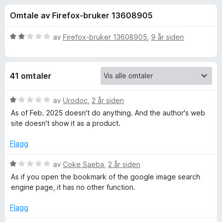
r
3
-
Omtale av Firefox-bruker 13608905
,
n
f
1
e
u
V
av
Firefox-bruker 13608905
,
9 år siden
t
o
t
u
t
a
r
v
d
l
r
41 omtaler
5
e
e
r
s
G
t
V
av
Urodoc
,
2 år siden
e
t
u
As of Feb. 2025 doesn't do anything. And the author's web
r
o
i
r
site doesn't show it as a product.
l
d
2
e
o
Flagg
u
r
t
t
V
av
Coke Saeba
,
2 år siden
g
a
t
u
As if you open the bookmark of the google image search
v
i
r
engine page, it has no other function.
l
5
l
d
1
e
Flagg
e
u
r