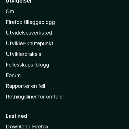
Utvidelser
l
Om
M
o
Firefox tilleggsblogg
z
Utvidelsesverksted
i
Utvikler-knutepunkt
l
l
Utviklerpraksis
a
Fellesskaps-blogg
s
h
Forum
j
Rapporter en feil
e
Retningsliner for omtaler
m
m
e
Last ned
s
Download Firefox