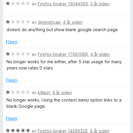
t
t
V
av
Firefox-bruker 13044563
,
3 år siden
a
t
R
u
v
i
r
5
l
V
d
av
diminishcap
,
4 år siden
e
1
u
e
doesnt do anything but show blank google search page
u
r
r
v
t
d
t
Flagg
a
e
t
e
v
r
i
V
av
Firefox-bruker 17681086
,
4 år siden
5
t
l
u
No longer works for me either, after 5 star usage for many
t
1
r
r
years now rates 0 stars
i
u
d
l
t
e
Flagg
s
1
a
r
u
v
t
V
av
kWazt
,
4 år siden
e
t
5
t
u
No longer works. Using the context menu option links to a
a
i
r
blank Google page.
I
v
l
d
5
1
e
Flagg
u
m
r
t
t
V
av
Firefox-bruker 14266326
,
6 år siden