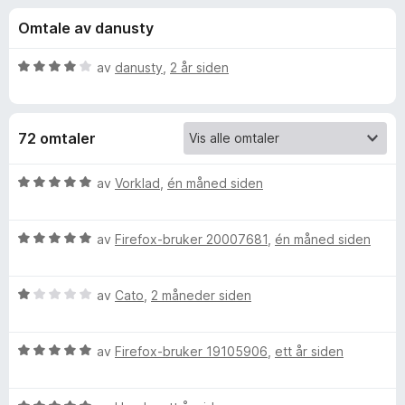
r
4
-
Omtale av danusty
,
n
f
4
e
u
V
av
danusty
,
2 år siden
t
o
t
u
t
a
r
v
d
l
r
72 omtaler
5
e
e
r
s
G
t
V
av
Vorklad
,
én måned siden
e
t
u
r
M
i
r
l
V
d
av
Firefox-bruker 20007681
,
én måned siden
4
u
e
a
u
r
r
t
V
d
av
Cato
,
2 måneder siden
t
i
a
u
e
t
v
r
r
i
l
V
5
d
av
Firefox-bruker 19105906
,
ett år siden
t
l
u
e
t
5
r
C
r
i
u