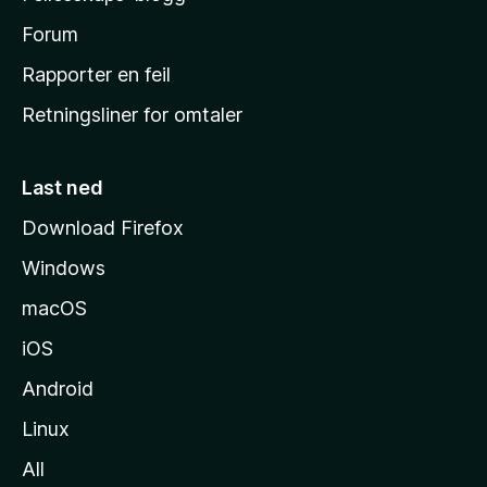
s
h
Forum
j
Rapporter en feil
e
Retningsliner for omtaler
m
m
e
Last ned
s
Download Firefox
i
Windows
d
e
macOS
iOS
Android
Linux
All