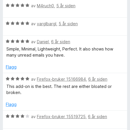
v
r
i
V
av
M4ruch0
,
5 år siden
5
t
l
u
t
5
r
i
u
V
d
av
varglbargl
,
5 år siden
l
t
u
e
5
a
r
r
u
v
V
d
av
Daniel
,
6 år siden
t
t
5
u
e
t
Simple, Minimal, Lightweight, Perfect. It also shows how
a
r
r
i
many unread emails you have.
v
d
t
l
5
e
t
5
Flagg
r
i
u
t
l
t
V
av
Firefox-bruker 15166984
,
6 år siden
t
5
a
u
This add-on is the best. The rest are either bloated or
i
u
v
r
broken.
l
t
5
d
5
a
e
Flagg
u
v
r
t
5
t
V
av
Firefox-bruker 15519725
,
6 år siden
a
t
u
v
i
r