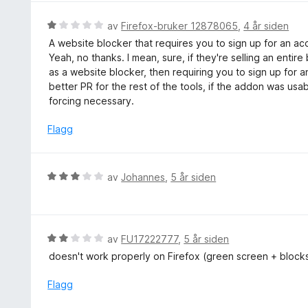
t
d
i
e
V
av
Firefox-bruker 12878065
,
4 år siden
l
r
u
A website blocker that requires you to sign up for an a
5
t
r
Yeah, no thanks. I mean, sure, if they're selling an entire
u
t
d
as a website blocker, then requiring you to sign up for a
t
i
e
better PR for the rest of the tools, if the addon was us
a
l
r
forcing necessary.
v
5
t
5
u
t
Flagg
t
i
a
l
v
1
V
av
Johannes
,
5 år siden
5
u
u
t
r
a
d
v
e
V
av
FU17222777
,
5 år siden
5
r
u
doesn't work properly on Firefox (green screen + blocks)
t
r
t
d
Flagg
i
e
l