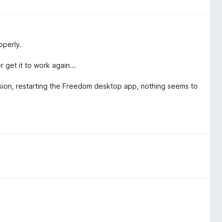
operly.
 get it to work again...
tension, restarting the Freedom desktop app, nothing seems to