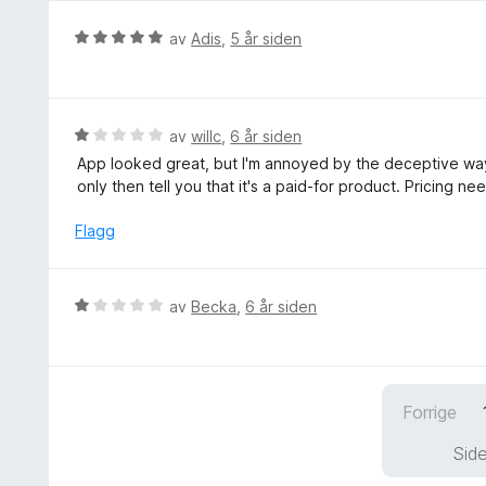
r
3
t
V
av
Adis
,
5 år siden
u
t
u
t
i
r
a
l
d
v
2
e
5
V
av
willc
,
6 år siden
u
r
u
t
App looked great, but I'm annoyed by the deceptive wa
t
r
a
only then tell you that it's a paid-for product. Pricing n
t
d
v
i
e
Flagg
5
l
r
5
t
u
t
V
av
Becka
,
6 år siden
t
i
u
a
l
r
v
1
d
5
u
e
t
Forrige
r
a
t
Side
v
t
5