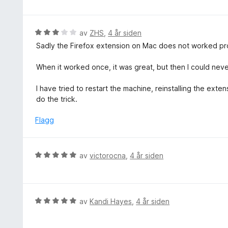
5
r
5
u
d
t
e
V
av
ZHS
,
4 år siden
a
r
u
v
Sadly the Firefox extension on Mac does not worked pr
t
r
5
t
d
When it worked once, it was great, but then I could never
i
e
l
r
I have tried to restart the machine, reinstalling the ex
5
t
do the trick.
u
t
t
i
Flagg
a
l
v
3
5
u
V
av
victorocna
,
4 år siden
t
u
a
r
v
d
5
e
V
av
Kandi Hayes
,
4 år siden
r
u
t
r