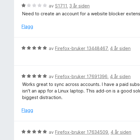
5
t
5
V
av
S1711
,
3 år siden
u
t
u
t
Need to create an account for a website blocker extensi
i
r
a
l
d
Flagg
v
1
e
5
u
r
t
t
V
a
av
Firefox-bruker 13448467
,
4 år siden
t
u
v
i
r
5
l
d
1
e
V
av
Firefox-bruker 17691396
,
4 år siden
u
r
u
t
Works great to sync across accounts. I have a paid subscri
t
r
a
isn't an app for a Linux laptop. This add-on is a good sol
t
d
v
biggest distraction.
i
e
5
l
r
Flagg
5
t
u
t
t
i
V
av
Firefox-bruker 17634509
,
4 år siden
a
l
u
v