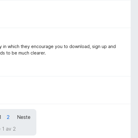
y in which they encourage you to download, sign up and
eeds to be much clearer.
1
2
Neste
 1 av 2