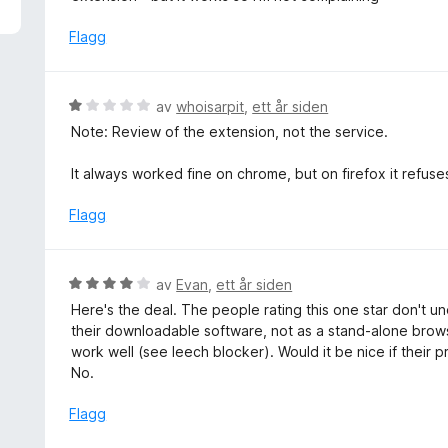
u
d
t
e
Flagg
a
r
v
t
5
t
V
av
whoisarpit
,
ett år siden
i
u
Note: Review of the extension, not the service.
l
r
5
d
It always worked fine on chrome, but on firefox it refuse
u
e
t
r
Flagg
a
t
v
t
5
i
V
av
Evan
,
ett år siden
l
u
Here's the deal. The people rating this one star don't un
1
r
their downloadable software, not as a stand-alone brow
u
d
work well (see leech blocker). Would it be nice if their p
t
e
No.
a
r
v
t
Flagg
5
t