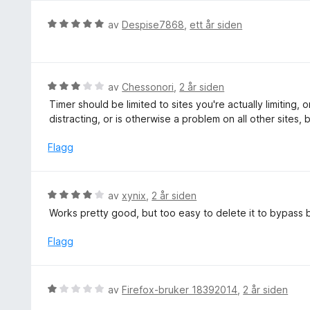
i
l
V
av
Despise7868
,
ett år siden
4
u
u
r
t
d
a
e
V
av
Chessonori
,
2 år siden
v
r
u
5
Timer should be limited to sites you're actually limiting, o
t
r
distracting, or is otherwise a problem on all other sites, bu
t
d
i
e
Flagg
l
r
5
t
u
t
V
av
xynix
,
2 år siden
t
i
u
a
Works pretty good, but too easy to delete it to bypass 
l
r
v
3
d
Flagg
5
u
e
t
r
a
t
V
v
av
Firefox-bruker 18392014
,
2 år siden
t
u
5