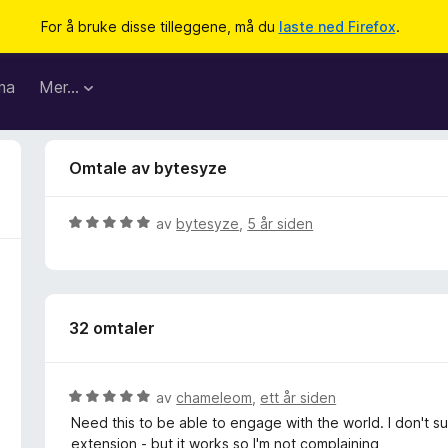
For å bruke disse tilleggene, må du
laste ned Firefox
.
ma
Mer…
Omtale av bytesyze
V
av
bytesyze
,
5 år siden
u
r
d
e
32 omtaler
r
t
t
i
V
av
chameleom
,
ett år siden
l
u
Need this to be able to engage with the world. I don't
5
r
extension - but it works so I'm not complaining