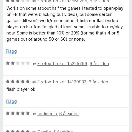
u
v
V
av
Firefox-bruker 13669296
,
6 år siden
r
t
l
t
5
u
Works on some (about half the games I tested to open/play
t
4
a
r
on FB that were blacking out video), but some certain
i
f
u
v
d
games still won't work/run on either html5 nor flash video
l
t
5
e
player on Firefox. I'm glad at least some I'm able to run/play
5
a
r
o
now. Some is better than 10% or 20% (for me that's 4 or 5
u
v
t
games out of around 50 or 60) or none.
t
5
t
r
a
i
Flagg
v
l
F
5
3
V
av
Firefox-bruker 15225796
,
6 år siden
u
u
t
a
r
a
V
d
av
Firefox-bruker 14130933
,
6 år siden
v
u
e
c
flash player ok
5
r
r
d
t
Flagg
e
e
t
r
i
V
av
addmedia
,
6 år siden
b
t
l
u
t
2
r
i
u
V
d
av
Camilla
,
6 år siden