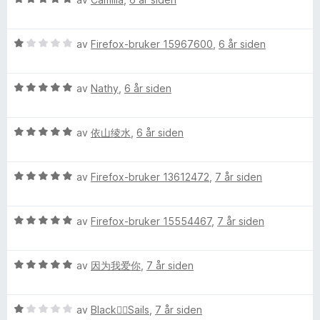
o
l
t
u
e
5
a
r
r
o
u
v
V
d
av
Firefox-bruker 15967600
,
6 år siden
t
t
5
u
e
t
k
a
r
r
i
v
V
d
av
Nathy
,
6 år siden
t
l
™
5
u
e
t
5
r
r
i
u
V
d
av
依山绫水
,
6 år siden
t
l
t
u
e
t
5
a
r
r
i
u
v
V
d
av
Firefox-bruker 13612472
,
7 år siden
t
l
t
5
u
e
t
1
a
r
r
i
u
v
V
d
av
Firefox-bruker 15554467
,
7 år siden
t
l
t
5
u
e
t
5
a
r
r
i
u
v
V
d
av
因为我爱你
,
7 år siden
t
l
t
5
u
e
t
5
a
r
r
i
u
v
V
d
av
Black🏴‍☠️Sails
,
7 år siden
t
l
t
5