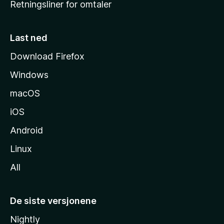
Retningsliner for omtaler
m
m
e
Last ned
s
Download Firefox
i
Windows
d
e
macOS
iOS
Android
Linux
All
De siste versjonene
Nightly