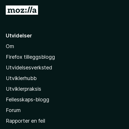
u
v
G
t
5
å
a
v
t
5
i
Utvidelser
l
Om
M
o
Firefox tilleggsblogg
z
Utvidelsesverksted
i
Utviklerhubb
l
l
Utviklerpraksis
a
Fellesskaps-blogg
s
h
Forum
j
Rapporter en feil
e