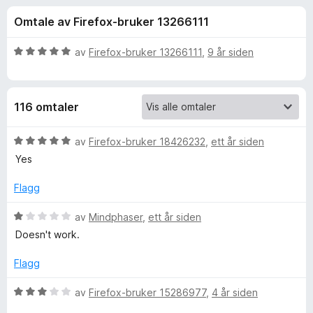
r
4
-
Omtale av Firefox-bruker 13266111
u
n
f
t
e
a
V
av
Firefox-bruker 13266111
,
9 år siden
t
o
v
u
t
5
r
d
l
r
116 omtaler
e
e
r
s
F
t
V
av
Firefox-bruker 18426232
,
ett år siden
e
t
u
Yes
r
l
i
r
l
d
Flagg
5
e
a
u
r
V
av
Mindphaser
,
ett år siden
t
t
u
s
Doesn't work.
a
t
r
v
i
d
Flagg
h
5
l
e
5
r
V
av
Firefox-bruker 15286977
,
4 år siden
V
u
t
u