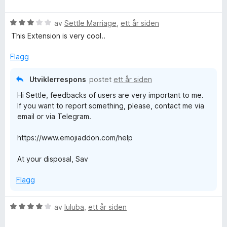
u
r
V
d
av
Settle Marriage
,
ett år siden
u
e
This Extension is very cool..
r
r
d
t
Flagg
e
t
r
i
Utviklerrespons
postet
ett år siden
t
l
Hi Settle, feedbacks of users are very important to me.
t
5
If you want to report something, please, contact me via
i
u
email or via Telegram.
l
t
3
a
https://www.emojiaddon.com/help
u
v
t
5
At your disposal, Sav
a
v
Flagg
5
V
av
luluba
,
ett år siden
u