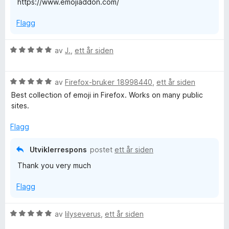
https://www.emojiaddon.com/
Flagg
V
av
J.
,
ett år siden
u
r
V
d
av
Firefox-bruker 18998440
,
ett år siden
u
e
Best collection of emoji in Firefox. Works on many public
r
r
sites.
d
t
e
t
Flagg
r
i
t
l
Utviklerrespons
postet
ett år siden
t
5
Thank you very much
i
u
l
t
Flagg
5
a
u
v
t
5
V
av
lilyseverus
,
ett år siden
a
u