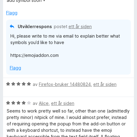
add symbol soon ⋆
5
e
r
Flagg
t
t
Utviklerrespons
postet
ett år siden
i
Hi, please write to me via email to explain better what
l
symbols you’d like to have
3
u
https://emojiaddon.com
t
a
Flagg
v
5
V
av
Firefox-bruker 14480824
,
ett år siden
u
r
V
d
av
Alice
,
ett år siden
u
e
Seems to work pretty well so far, other than one (admittedly
r
r
pretty minor) nitpick of mine. I would almost prefer, instead
d
t
of requiring opening the popup from the add-on button or
e
t
with a keyboard shortcut, to instead have the emoji
r
i
keyboard accessible from the text field itself. A floating