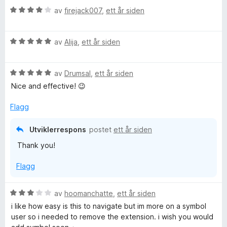
r
V
d
av
firejack007
,
ett år siden
t
u
e
t
r
r
i
V
d
av
Alija
,
ett år siden
t
l
u
e
t
5
r
r
i
u
V
d
av
Drumsal
,
ett år siden
t
l
t
u
e
t
5
a
Nice and effective! 😉
r
r
i
u
v
d
t
l
t
5
Flagg
e
t
4
a
r
i
u
v
Utviklerrespons
postet
ett år siden
t
l
t
5
Thank you!
t
5
a
i
u
v
Flagg
l
t
5
5
a
u
v
V
av
hoomanchatte
,
ett år siden
t
5
u
i like how easy is this to navigate but im more on a symbol
a
r
user so i needed to remove the extension. i wish you would
v
d