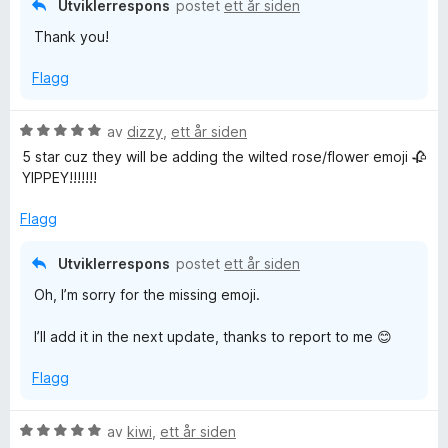
Utviklerrespons
postet
ett år siden
t
l
Thank you!
t
5
i
u
Flagg
l
t
5
a
u
v
V
av
dizzy
,
ett år siden
t
5
u
5 star cuz they will be adding the wilted rose/flower emoji 🥀
a
r
YIPPEY!!!!!!!
v
d
5
e
Flagg
r
t
Utviklerrespons
postet
ett år siden
t
Oh, I’m sorry for the missing emoji.
i
l
I’ll add it in the next update, thanks to report to me 😊
5
u
Flagg
t
a
v
V
av
kiwi
,
ett år siden
5