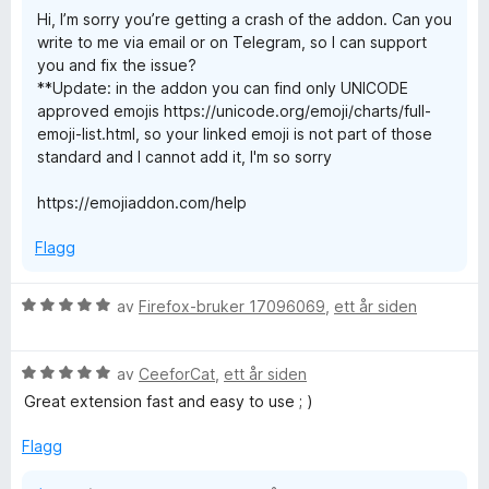
u
v
Hi, I’m sorry you’re getting a crash of the addon. Can you
t
5
write to me via email or on Telegram, so I can support
a
you and fix the issue?
v
**Update: in the addon you can find only UNICODE
5
approved emojis https://unicode.org/emoji/charts/full-
emoji-list.html, so your linked emoji is not part of those
standard and I cannot add it, I'm so sorry
https://emojiaddon.com/help
Flagg
V
av
Firefox-bruker 17096069
,
ett år siden
u
r
V
d
av
CeeforCat
,
ett år siden
u
e
Great extension fast and easy to use ; )
r
r
d
t
Flagg
e
t
r
i