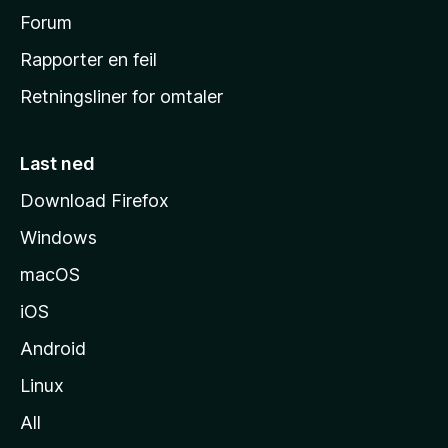
h
Forum
j
Rapporter en feil
e
Retningsliner for omtaler
m
m
e
Last ned
s
Download Firefox
i
Windows
d
e
macOS
iOS
Android
Linux
All