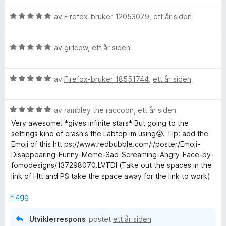
v
r
5
V
d
av
Firefox-bruker 12053079
,
ett år siden
u
e
r
r
V
d
av
girlcow
,
ett år siden
t
u
e
t
r
r
i
V
d
av
Firefox-bruker 18551744
,
ett år siden
t
l
u
e
t
5
r
r
i
u
V
d
av
rambley the raccoon
,
ett år siden
t
l
t
u
e
t
5
a
Very awesome! *gives infinite stars* But going to the
r
r
i
u
v
settings kind of crash's the Labtop im using🤓. Tip: add the
d
t
l
t
5
Emoji of this htt ps://www.redbubble.com/i/poster/Emoji-
e
t
5
a
Disappearing-Funny-Meme-Sad-Screaming-Angry-Face-by-
r
i
u
v
fomodesigns/137298070.LVTDI (Take out the spaces in the
t
l
t
5
link of Htt and PS take the space away for the link to work)
t
5
a
i
u
v
Flagg
l
t
5
5
a
Utviklerrespons
postet
ett år siden