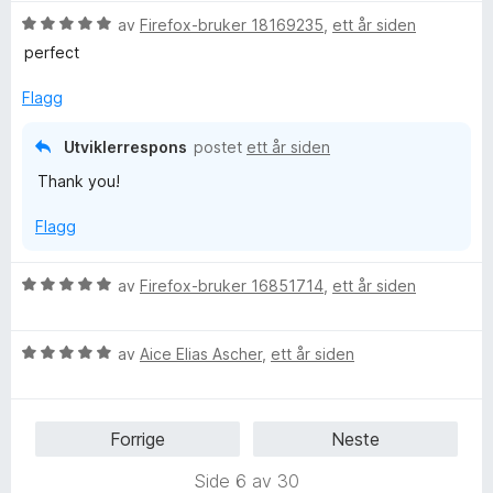
r
V
d
av
Firefox-bruker 18169235
,
ett år siden
u
e
perfect
r
r
d
t
Flagg
e
t
r
i
Utviklerrespons
postet
ett år siden
t
l
Thank you!
t
4
i
u
Flagg
l
t
5
a
u
v
V
av
Firefox-bruker 16851714
,
ett år siden
t
5
u
a
r
v
V
d
av
Aice Elias Ascher
,
ett år siden
5
u
e
r
r
d
t
Forrige
Neste
e
t
r
i
Side 6 av 30
t
l