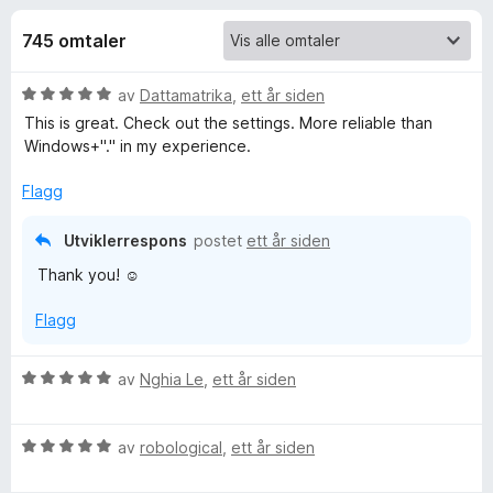
r
4
-
,
745 omtaler
n
f
8
e
u
V
av
Dattamatrika
,
ett år siden
t
o
t
u
This is great. Check out the settings. More reliable than
t
a
r
Windows+"." in my experience.
v
l
r
d
5
e
e
Flagg
s
E
r
e
t
Utviklerrespons
postet
ett år siden
t
r
m
Thank you! ☺️
i
l
o
Flagg
5
u
j
t
V
av
Nghia Le
,
ett år siden
a
u
v
i
r
5
V
d
av
robological
,
ett år siden
u
e
r