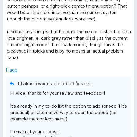
t
l
button perhaps, or a right-click context menu option? That
t
5
would be a little more intuitive than the current system
i
u
(though the current system does work fine).
l
t
4
a
(another tiny thing is that the dark theme could stand to be a
u
v
little brighter, ie. dark grey rather than black, as the current
t
5
is more "night mode" than "dark mode", though this is the
a
pickiest of nitpicks and is by no means an actual problem
v
haha)
5
Flagg
Utviklerrespons
postet
ett år siden
Hi Alice, thanks for your review and feedback!
It's already in my to-do list the option to add (or see if it's
practical) an alternative way to open the popup (for
example the context-menu).
I remain at your disposal.