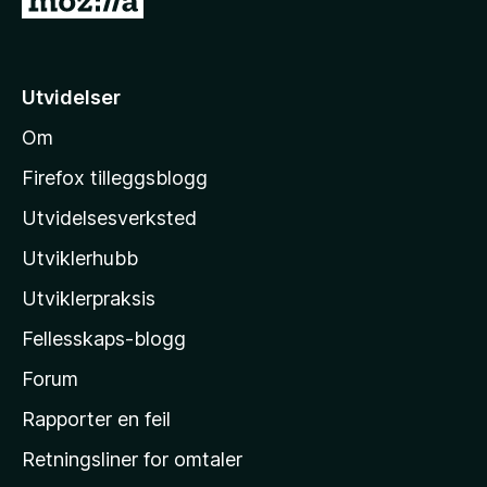
å
t
i
Utvidelser
l
Om
M
o
Firefox tilleggsblogg
z
Utvidelsesverksted
i
Utviklerhubb
l
l
Utviklerpraksis
a
Fellesskaps-blogg
s
h
Forum
j
Rapporter en feil
e
Retningsliner for omtaler
m