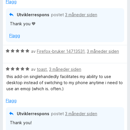
e
Flagg
r
t
Utviklerrespons
postet
3 måneder siden
t
Thank you 💙
i
l
Flagg
5
u
t
V
av
Firefox-bruker 14713531
,
3 måneder siden
a
u
v
r
5
V
d
av
toast
,
3 måneder siden
u
e
this add-on singlehandedly facilitates my ability to use
r
r
desktop instead of switching to my phone anytime i need to
d
t
use an emoji (which is. often.)
e
t
r
i
Flagg
t
l
t
5
Utviklerrespons
postet
3 måneder siden
i
u
Thank you!
l
t
5