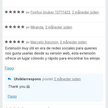
t
u
a
r
v
V
d
av
Firefox-bruker 13711423
,
2 måneder siden
5
u
e
r
r
V
d
av
Miranda
,
2 måneder siden
t
u
e
t
r
r
i
V
d
av
Marcelo Agoston
,
2 måneder siden
t
l
u
e
t
5
Extensión muy útil en era de redes sociales para quienes
r
r
i
u
nos gusta usarlas desde su versión web, esta extensión
d
t
l
t
ofrece un lugar cómodo y rápido para encontrar los emojis
e
t
5
a
r
i
u
v
Flagg
t
l
t
5
t
5
a
Utviklerrespons
postet
2 måneder siden
i
u
v
Thank you 🤗
l
t
5
5
a
Flagg
u
v
t
5
a