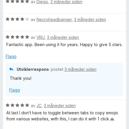
V
av
Diego
,
2 måneder siden
v
u
5
r
V
d
av
Necroheadbanger
,
3 måneder siden
u
e
r
r
V
d
av
VRU
,
3 måneder siden
t
u
e
t
Fantastic app. Been using it for years. Happy to give 5 stars.
r
r
i
d
t
l
Flagg
e
t
5
r
i
u
Utviklerrespons
postet
3 måneder siden
t
l
t
Thank you!
t
4
a
i
u
v
Flagg
l
t
5
5
a
u
v
V
av
JC
,
3 måneder siden
t
5
u
At last I don't have to toggle between tabs to copy emojis
a
r
from various websites, with this, I can do it with 1 click 🙏
v
d
5