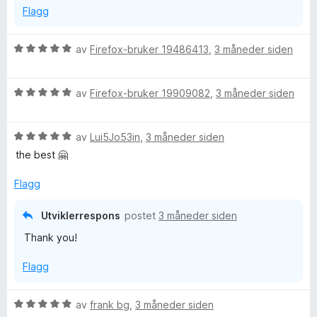
a
Flagg
u
v
t
5
a
V
av
Firefox-bruker 19486413
,
3 måneder siden
v
u
5
r
V
d
av
Firefox-bruker 19909082
,
3 måneder siden
u
e
r
r
V
d
av
Lui5Jo53in
,
3 måneder siden
t
u
e
t
the best 🤗
r
r
i
d
t
l
Flagg
e
t
5
r
i
u
Utviklerrespons
postet
3 måneder siden
t
l
t
Thank you!
t
5
a
i
u
v
Flagg
l
t
5
5
a
u
v
V
av
frank bg
,
3 måneder siden
t
5