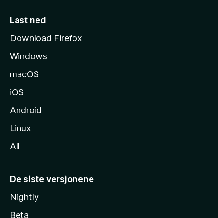
m
e
Last ned
s
Download Firefox
i
Windows
d
e
macOS
iOS
Android
Linux
All
De siste versjonene
Nightly
Beta