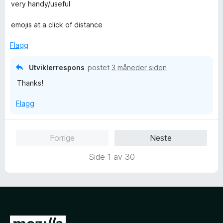
u
very handy/useful
a
r
v
d
emojis at a click of distance
5
e
r
Flagg
t
t
Utviklerrespons
postet
3 måneder siden
i
Thanks!
l
5
Flagg
u
t
a
Forrige
Neste
v
5
Side 1 av 30
G