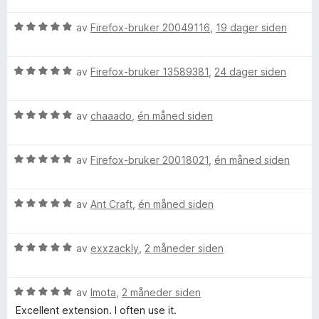
t
5
r
i
u
V
d
av
Firefox-bruker 20049116
,
19 dager siden
l
t
u
e
5
a
r
r
u
v
V
d
av
Firefox-bruker 13589381
,
24 dager siden
t
t
5
u
e
t
a
r
r
i
v
V
d
av
chaaado
,
én måned siden
t
l
5
u
e
t
2
r
r
i
u
V
d
av
Firefox-bruker 20018021
,
én måned siden
t
l
t
u
e
t
5
a
r
r
i
u
v
V
d
av
Ant Craft
,
én måned siden
t
l
t
5
u
e
t
5
a
r
r
i
u
v
V
d
av
exxzackly
,
2 måneder siden
t
l
t
5
u
e
t
5
a
r
r
i
u
v
V
d
av
Imota
,
2 måneder siden
t
l
t
5
u
e
t
5
a
Excellent extension. I often use it.