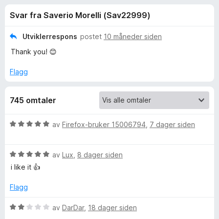
r
4
-
Svar fra Saverio Morelli (Sav22999)
,
n
f
8
e
u
Utviklerrespons
postet
10 måneder siden
t
o
t
Thank you! 😊
t
a
v
l
r
Flagg
5
e
s
E
745 omtaler
e
r
m
V
av
Firefox-bruker 15006794
,
7 dager siden
u
o
r
V
d
av
Lux
,
8 dager siden
j
u
e
i like it 👍
r
r
d
t
i
Flagg
e
t
r
i
V
av
DarDar
,
18 dager siden
t
l
u