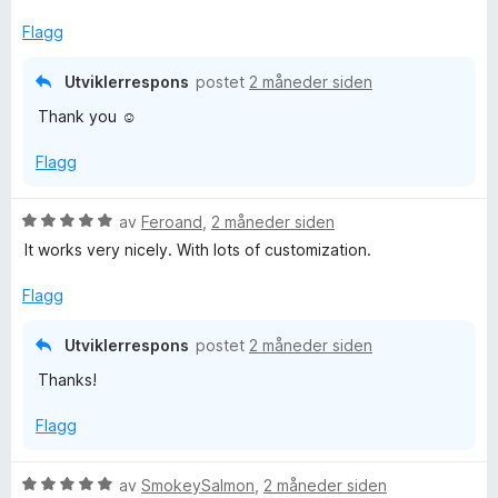
r
r
i
u
v
d
t
l
t
5
Flagg
e
t
5
a
r
i
u
v
Utviklerrespons
postet
2 måneder siden
t
l
t
5
Thank you ☺️
t
5
a
i
u
v
Flagg
l
t
5
5
a
u
v
V
av
Feroand
,
2 måneder siden
t
5
u
It works very nicely. With lots of customization.
a
r
v
d
Flagg
5
e
r
Utviklerrespons
postet
2 måneder siden
t
Thanks!
t
i
Flagg
l
5
u
V
av
SmokeySalmon
,
2 måneder siden