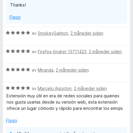
Thanks!
t
i
Flagg
l
5
u
V
av
SmokeySalmon
,
2 måneder siden
t
u
a
r
v
V
d
av
Firefox-bruker 13711423
,
2 måneder siden
5
u
e
r
r
V
d
av
Miranda
,
2 måneder siden
t
u
e
t
r
r
i
V
d
av
Marcelo Agoston
,
2 måneder siden
t
l
u
e
t
5
Extensión muy útil en era de redes sociales para quienes
r
r
i
u
nos gusta usarlas desde su versión web, esta extensión
d
t
l
t
ofrece un lugar cómodo y rápido para encontrar los emojis
e
t
5
a
r
i
u
v
Flagg
t
l
t
5
t
5
a