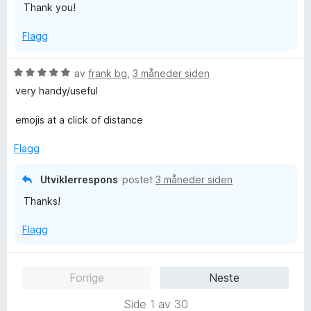
Thank you!
t
5
a
i
u
v
Flagg
l
t
5
5
a
u
v
V
av
frank bg
,
3 måneder siden
t
5
u
very handy/useful
a
r
v
d
emojis at a click of distance
5
e
r
Flagg
t
t
Utviklerrespons
postet
3 måneder siden
i
Thanks!
l
5
Flagg
u
t
a
Forrige
Neste
v
5
Side 1 av 30