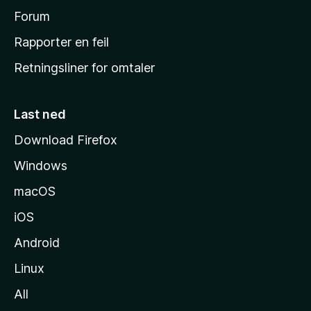
h
Forum
j
Rapporter en feil
e
Retningsliner for omtaler
m
m
e
Last ned
s
Download Firefox
i
Windows
d
e
macOS
iOS
Android
Linux
All