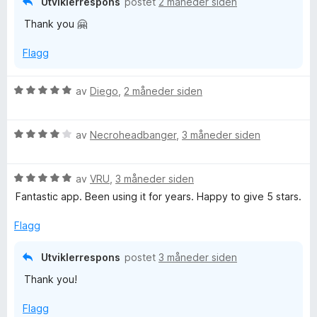
Utviklerrespons
postet
2 måneder siden
i
u
v
Thank you 🤗
l
t
5
5
a
Flagg
u
v
t
5
a
V
av
Diego
,
2 måneder siden
v
u
5
r
V
d
av
Necroheadbanger
,
3 måneder siden
u
e
r
r
V
d
av
VRU
,
3 måneder siden
t
u
e
t
Fantastic app. Been using it for years. Happy to give 5 stars.
r
r
i
d
t
l
Flagg
e
t
5
r
i
u
Utviklerrespons
postet
3 måneder siden
t
l
t
Thank you!
t
4
a
i
u
v
Flagg
l
t
5