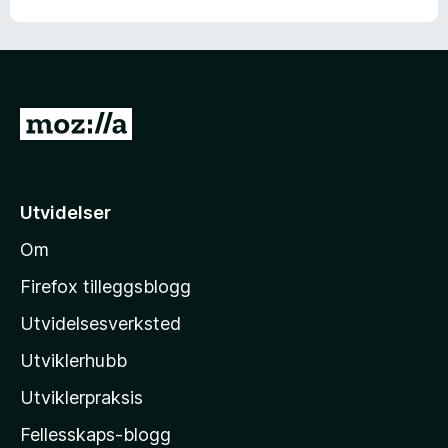
G
å
t
i
Utvidelser
l
Om
M
o
Firefox tilleggsblogg
z
Utvidelsesverksted
i
Utviklerhubb
l
l
Utviklerpraksis
a
Fellesskaps-blogg
s