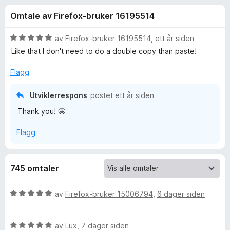
r
4
-
Omtale av Firefox-bruker 16195514
,
n
f
8
e
u
V
av
Firefox-bruker 16195514
,
ett år siden
t
o
t
u
Like that I don't need to do a double copy than paste!
t
a
r
v
d
l
Flagg
r
5
e
e
r
s
Utviklerrespons
postet
ett år siden
E
t
e
Thank you! 🤩
t
r
m
i
Flagg
l
5
o
u
t
745 omtaler
j
a
v
V
av
Firefox-bruker 15006794
,
6 dager siden
i
5
u
r
V
d
av
Lux
,
7 dager siden