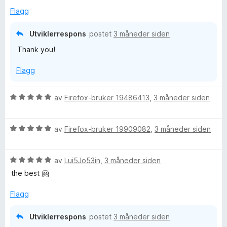
r
i
Flagg
t
l
t
5
Utviklerrespons
postet
3 måneder siden
i
u
Thank you!
l
t
5
a
Flagg
u
v
t
5
a
V
av
Firefox-bruker 19486413
,
3 måneder siden
v
u
5
r
V
d
av
Firefox-bruker 19909082
,
3 måneder siden
u
e
r
r
V
d
av
Lui5Jo53in
,
3 måneder siden
t
u
e
t
the best 🤗
r
r
i
d
t
l
Flagg
e
t
5
r
i
u
Utviklerrespons
postet
3 måneder siden
t
l
t