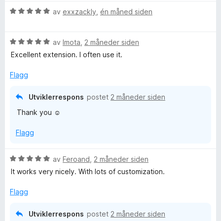
r
r
i
u
v
V
d
av
exxzackly
,
én måned siden
t
l
t
5
u
e
t
5
a
r
r
i
u
v
V
d
av
Imota
,
2 måneder siden
t
l
t
5
u
e
t
5
a
Excellent extension. I often use it.
r
r
i
u
v
d
t
l
t
5
Flagg
e
t
5
a
r
i
u
v
Utviklerrespons
postet
2 måneder siden
t
l
t
5
Thank you ☺️
t
5
a
i
u
v
Flagg
l
t
5
5
a
u
v
V
av
Feroand
,
2 måneder siden
t
5
u
It works very nicely. With lots of customization.
a
r
v
d
Flagg
5
e
r
Utviklerrespons
postet
2 måneder siden
t