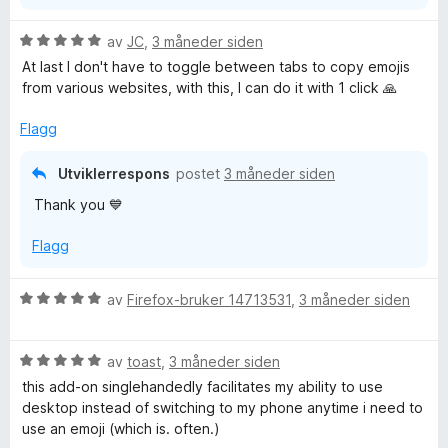
5
a
u
v
V
av
JC
,
3 måneder siden
t
5
u
At last I don't have to toggle between tabs to copy emojis
a
r
from various websites, with this, I can do it with 1 click 🙏
v
d
5
e
Flagg
r
t
Utviklerrespons
postet
3 måneder siden
t
Thank you 💙
i
l
Flagg
5
u
t
V
av
Firefox-bruker 14713531
,
3 måneder siden
a
u
v
r
5
V
d
av
toast
,
3 måneder siden
u
e
this add-on singlehandedly facilitates my ability to use
r
r
desktop instead of switching to my phone anytime i need to
d
t
use an emoji (which is. often.)
e
t