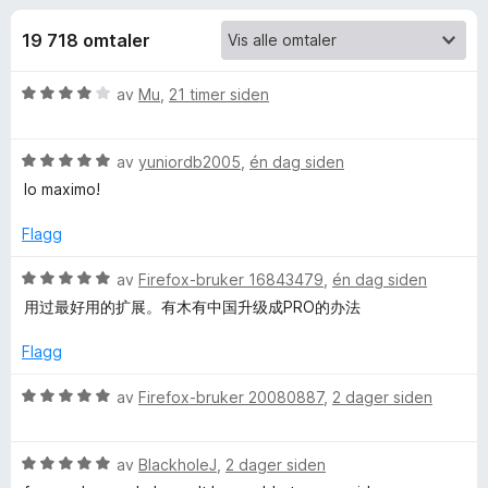
r
4
-
,
19 718 omtaler
n
f
1
e
u
V
av
Mu
,
21 timer siden
t
o
t
u
t
a
r
v
l
r
V
d
av
yuniordb2005
,
én dag siden
5
e
u
e
lo maximo!
s
r
E
r
e
d
t
Flagg
e
t
r
a
r
i
V
av
Firefox-bruker 16843479
,
én dag siden
t
l
u
用过最好用的扩展。有木有中国升级成PRO的办法
s
t
4
r
i
u
d
Flagg
y
l
t
e
5
a
r
V
av
Firefox-bruker 20080887
,
2 dager siden
u
v
t
Y
u
t
5
t
r
a
i
V
d
av
BlackholeJ
,
2 dager siden
o
v
l
u
e