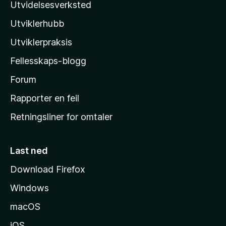
Utvidelsesverksted
i
Utviklerhubb
l
l
Utviklerpraksis
a
Fellesskaps-blogg
s
h
Forum
j
Rapporter en feil
e
Retningsliner for omtaler
m
m
e
Last ned
s
Download Firefox
i
Windows
d
e
macOS
iOS