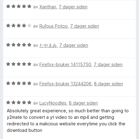
e
a
r
i
V
av
Xanthan
,
7 dager siden
v
t
l
u
r
5
t
5
r
i
u
V
d
av
Rufous Potoo
,
7 dager siden
E
l
t
u
e
5
a
r
r
x
u
v
V
d
av
たやまみ
,
7 dager siden
t
t
5
u
e
t
a
r
r
i
p
v
V
d
av
Firefox-bruker 14115750
,
7 dager siden
t
l
5
u
e
t
5
r
r
r
i
u
V
d
av
Firefox-bruker 13244206
,
8 dager siden
t
l
t
e
u
e
t
4
a
r
r
i
u
v
V
d
av
LucyNoodles
,
8 dager siden
t
l
s
t
5
u
e
t
5
a
Absolutely great experience, so much better than going to
r
r
i
u
v
y2mate to convert a yt video to an mp4 and getting
s
d
t
l
t
5
redirected to a malicious website everytime you click the
e
t
5
a
download button
r
i
u
v