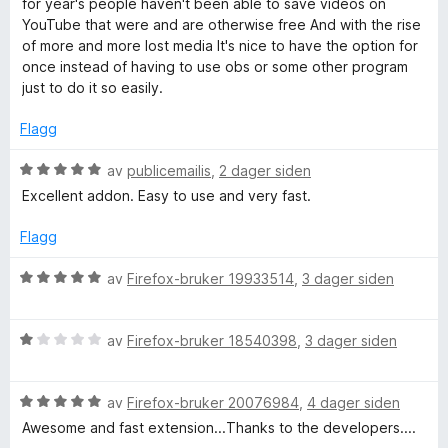
for year's people haven't been able to save videos on
5
5
r
r
YouTube that were and are otherwise free And with the rise
u
u
d
t
of more and more lost media It's nice to have the option for
t
e
t
once instead of having to use obs or some other program
t
a
r
i
just to do it so easily.
v
t
l
5
t
5
u
Flagg
i
u
l
t
V
av
publicemailis
,
2 dager siden
b
5
a
u
Excellent addon. Easy to use and very fast.
u
v
r
e
t
5
d
Flagg
a
e
V
v
r
V
av
Firefox-bruker 19933514
,
3 dager siden
5
t
u
t
i
r
i
V
d
av
Firefox-bruker 18540398
,
3 dager siden
l
u
e
d
5
r
r
u
V
d
av
Firefox-bruker 20076984
,
4 dager siden
t
e
t
u
e
t
Awesome and fast extension...Thanks to the developers....
a
r
r
i