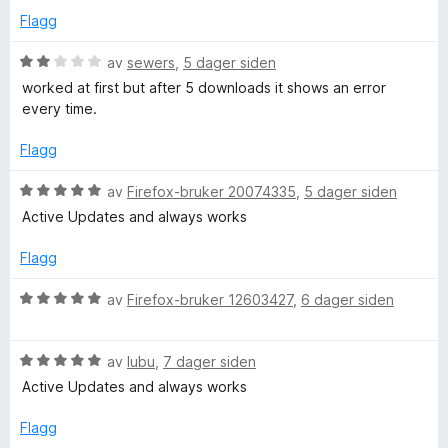
o
v
d
t
l
Flagg
5
e
t
5
r
i
u
V
D
av
sewers
,
5 dager siden
t
l
t
u
worked at first but after 5 downloads it shows an error
t
1
a
r
every time.
o
i
u
v
d
l
t
5
e
Flagg
w
5
a
r
u
v
t
V
av
Firefox-bruker 20074335
,
5 dager siden
t
n
5
t
u
Active Updates and always works
a
i
r
v
l
d
l
Flagg
5
2
e
u
r
V
av
Firefox-bruker 12603427
,
6 dager siden
o
t
t
u
a
t
r
a
v
i
V
d
av
lubu
,
7 dager siden
5
l
u
e
Active Updates and always works
d
5
r
r
u
d
t
Flagg
t
e
t