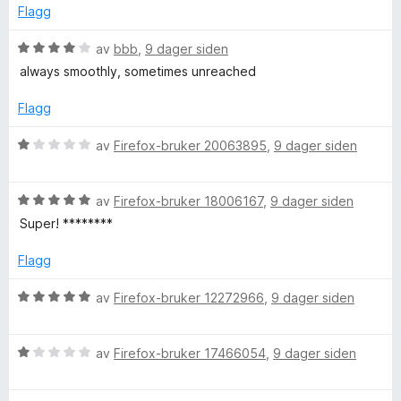
t
l
t
5
Flagg
t
5
a
i
u
v
V
av
bbb
,
9 dager siden
l
t
5
u
always smoothly, sometimes unreached
5
a
r
u
v
d
Flagg
t
5
e
a
r
V
av
Firefox-bruker 20063895
,
9 dager siden
v
t
u
5
t
r
i
V
d
av
Firefox-bruker 18006167
,
9 dager siden
l
u
e
Super! ********
4
r
r
u
d
t
Flagg
t
e
t
a
r
i
V
av
Firefox-bruker 12272966
,
9 dager siden
v
t
l
u
5
t
1
r
i
u
V
d
av
Firefox-bruker 17466054
,
9 dager siden
l
t
u
e
5
a
r
r