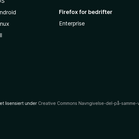
OS
Firefox for bedrifter
ndroid
Enterprise
inux
l
et lisensiert under
Creative Commons Navngivelse-del-på-samme-vil