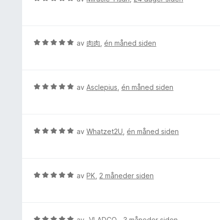
l
r
u
v
5
t
r
5
u
t
d
t
i
e
V
av
肉肉
,
én måned siden
a
l
r
u
v
5
t
r
5
u
t
d
t
i
e
V
av
Asclepius
,
én måned siden
a
l
r
u
v
5
t
r
5
u
t
d
t
i
e
V
av
Whatzet2U
,
én måned siden
a
l
r
u
v
5
t
r
5
u
t
d
t
i
e
V
av
PK
,
2 måneder siden
a
l
r
u
v
5
t
r
5
u
t
d
t
i
e
V
av
_VLADCO_
,
3 måneder siden