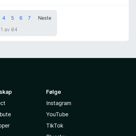
4
5
6
7
Neste
 1 av 64
sskap
Følge
ct
Instagram
ibute
YouTube
oper
TikTok