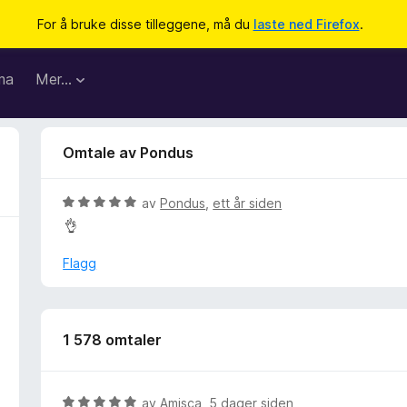
For å bruke disse tilleggene, må du
laste ned Firefox
.
ma
Mer…
Omtale av Pondus
V
av
Pondus
,
ett år siden
u
👌
r
d
Flagg
e
r
t
t
1 578 omtaler
i
l
5
V
av
Amisca
,
5 dager siden