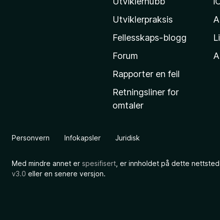
z
Utviklerhubb
i
i
Utviklerpraksis
A
l
Fellesskaps-blogg
L
l
a
Forum
Al
s
Rapporter en feil
h
Retningsliner for
j
omtaler
e
m
m
Personvern
Infokapsler
Juridisk
e
s
Med mindre annet er
spesifisert
, er innholdet på dette nettsted
i
v3.0
eller en senere versjon.
d
e