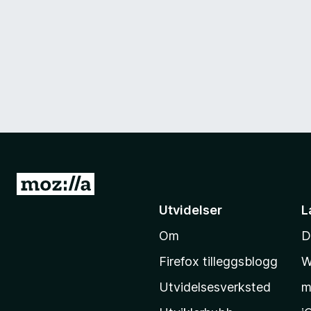
G
å
Utvidelser
L
t
Om
D
i
l
Firefox tilleggsblogg
W
M
Utvidelsesverksted
m
o