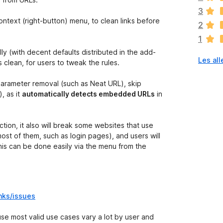
r
3
i
ontext (right-button) menu, to clean links before
2
n
1
g
e
ly (with decent defaults distributed in the add-
Les all
n
s clean, for users to tweak the rules.
v
u
parameter removal (such as Neat URL), skip
r
, as it
automatically detects embedded URLs
in
d
e
r
tion, it also will break some websites that use
i
most of them, such as login pages), and users will
n
is can be done easily via the menu from the
g
e
r
e
nks/issues
n
n
use most valid use cases vary a lot by user and
å