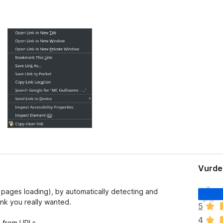
Vurder
D
 pages loading), by automatically detecting and
e
ink you really wanted.
5
t
4
e
d from URLs.