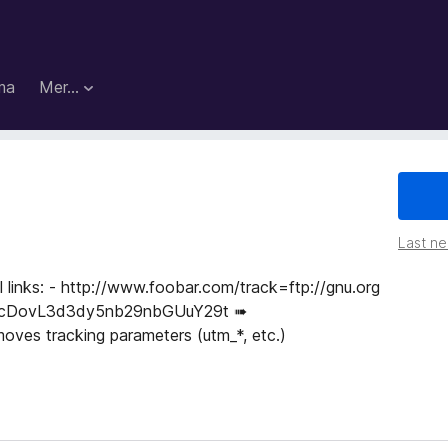
ma
Mer…
Last ned
l links: - http://www.foobar.com/track=ftp://gnu.org
aHR0cDovL3d3dy5nb29nbGUuY29t ➠
oves tracking parameters (utm_*, etc.)