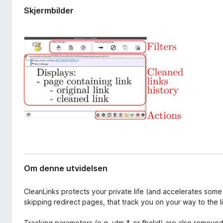
v
-
Skjermbilder
i
n
d
e
e
t
l
s
t
e
l
r
e
s
e
r
Om denne utvidelsen
CleanLinks protects your private life (and accelerates some
skipping redirect pages, that track you on your way to the l
Tracking parameters (e.g. utm_*, or fbclid) are also remove