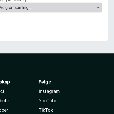
sskap
Følge
ct
Instagram
ibute
YouTube
oper
TikTok