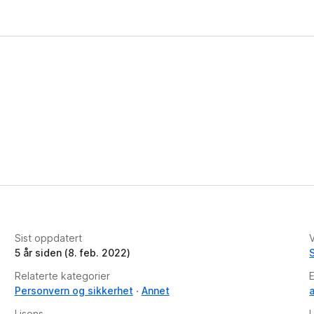
Sist oppdatert
V
5 år siden (8. feb. 2022)
Relaterte kategorier
E
Personvern og sikkerhet
Annet
a
Lisens
L