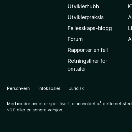
z
Utviklerhubb
i
i
Utviklerpraksis
A
l
Fellesskaps-blogg
L
l
a
Forum
Al
s
Rapporter en feil
h
Retningsliner for
j
omtaler
e
m
m
Personvern
Infokapsler
Juridisk
e
s
Med mindre annet er
spesifisert
, er innholdet på dette nettsted
i
v3.0
eller en senere versjon.
d
e