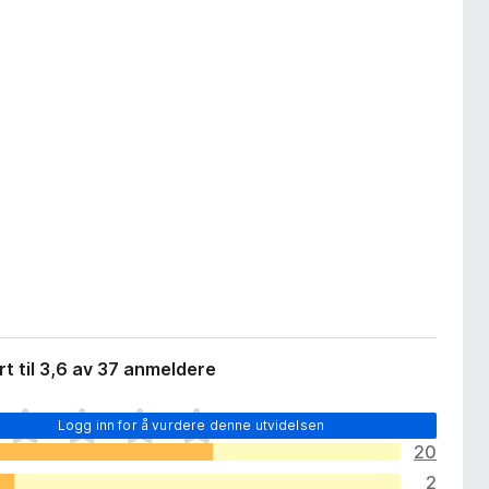
t til 3,6 av 37 anmeldere
Logg inn for å vurdere denne utvidelsen
20
2