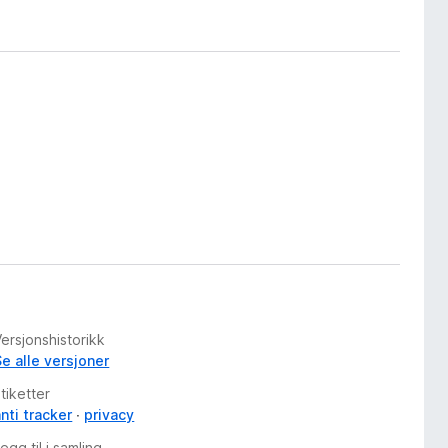
ersjonshistorikk
Se alle versjoner
tiketter
nti tracker
privacy
egg til i samling