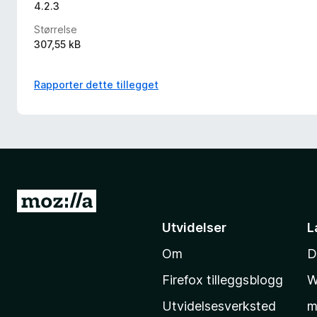
4.2.3
Størrelse
307,55 kB
Rapporter dette tillegget
G
å
Utvidelser
L
t
Om
D
i
l
Firefox tilleggsblogg
W
M
Utvidelsesverksted
m
o