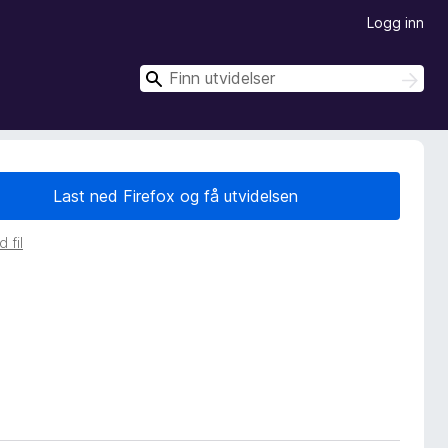
Logg inn
S
S
ø
ø
k
k
Last ned Firefox og få utvidelsen
 fil