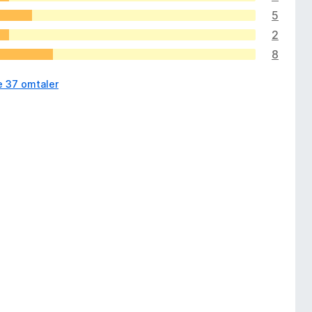
5
2
8
e 37 omtaler