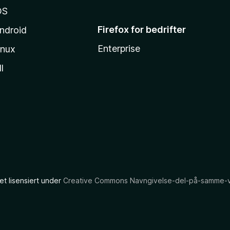
OS
Firefox for bedrifter
ndroid
Enterprise
inux
l
et lisensiert under
Creative Commons Navngivelse-del-på-samme-vil