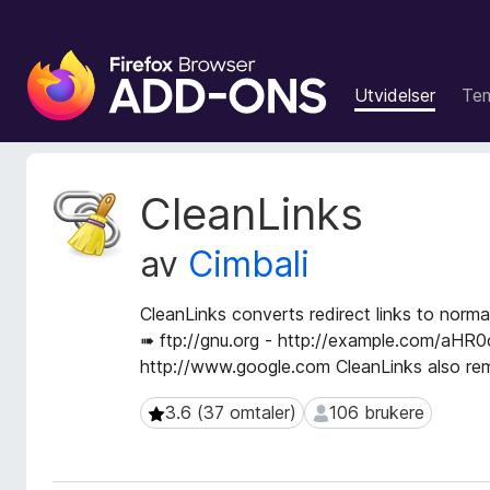
T
i
Utvidelser
Te
l
l
e
g
M
CleanLinks
g
e
t
f
av
Cimbali
a
o
d
r
a
CleanLinks converts redirect links to norma
F
t
➠ ftp://gnu.org - http://example.com/
i
a
http://www.google.com CleanLinks also rem
r
f
e
o
3.6 (37 omtaler)
106 brukere
3.6 (37 omtaler)
106 brukere
r
f
u
o
t
x