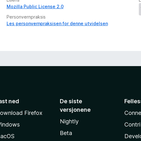
Mozilla Public License 2.0
Personvernpraksis
Les personvernpraksisen for denne utvidelsen
ast ned
De siste
Felle
versjonene
ownload Firefox
Conne
Nightly
indows
Contr
Beta
acOS
Devel