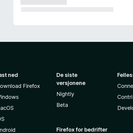
ast ned
De siste
Felle
versjonene
ownload Firefox
Conne
Nightly
indows
Contr
Beta
acOS
Devel
OS
Firefox for bedrifter
ndroid