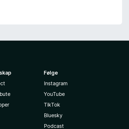
sskap
Følge
ct
Instagram
ibute
YouTube
oper
TikTok
Bluesky
Podcast