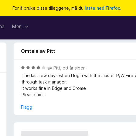
For å bruke disse tilleggene, må du
laste ned Firefox
.
ma
Mer…
Omtale av Pitt
V
av
Pitt
,
ett år siden
u
The last few days when I login with the master P/W Firefox
r
through task manager.
d
It works fine in Edge and Crome
e
Please fix it.
r
t
Flagg
t
i
l
4