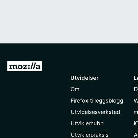
G
å
Utvidelser
L
t
Om
D
i
l
Firefox tilleggsblogg
W
M
Utvidelsesverksted
m
o
z
Utviklerhubb
i
i
Utviklerpraksis
A