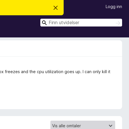
Logg inn
A
v
v
S
i
S
s
ø
ø
d
k
k
e
n
n
e
m
e
l
d
 freezes and the cpu utilization goes up. I can only kill it
i
n
g
e
n