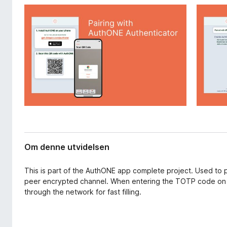
v
-
i
n
d
e
e
t
l
s
t
e
l
r
e
s
e
r
Om denne utvidelsen
This is part of the AuthONE app complete project. Used to p
peer encrypted channel. When entering the TOTP code on t
through the network for fast filling.