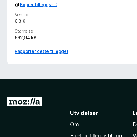
Kopier tilleggs-ID
Versjon
0.3.0
Størrelse
662,94 kB
Rapporter dette tillegget
G
å
Utvidelser
L
t
Om
D
i
l
Firefox tilleggsblogg
W