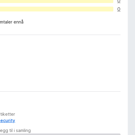
0
0
mtaler ennå
tiketter
security
egg til i samling