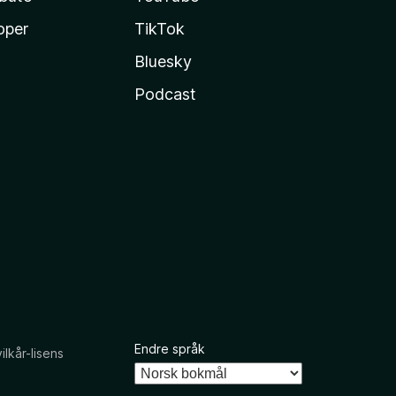
oper
TikTok
Bluesky
Podcast
Endre språk
kår-lisens