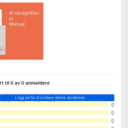
t til 0 av 0 anmeldere
Logg inn for å vurdere denne utvidelsen
0
0
0