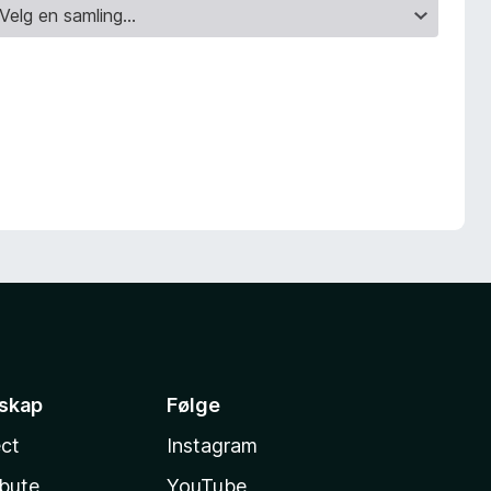
sskap
Følge
ct
Instagram
ibute
YouTube