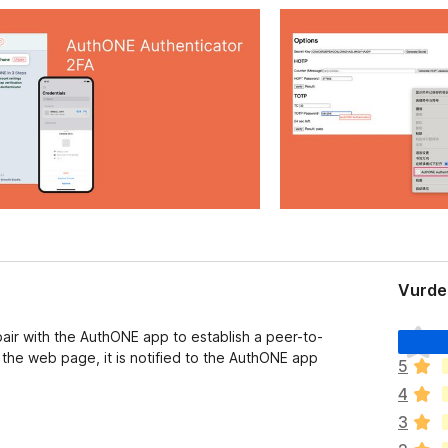
Vurder
D
air with the AuthONE app to establish a peer-to-
e
he web page, it is notified to the AuthONE app
5
t
4
e
r
3
i