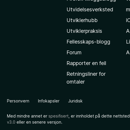
M
Utvidelsesverksted
m
o
z
Utviklerhubb
i
i
Utviklerpraksis
A
l
Fellesskaps-blogg
L
l
a
Forum
Al
s
Rapporter en feil
h
Retningsliner for
j
omtaler
e
m
m
Personvern
Infokapsler
Juridisk
e
s
Med mindre annet er
spesifisert
, er innholdet på dette nettsted
i
v3.0
eller en senere versjon.
d