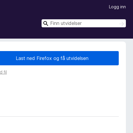
Logg inn
S
S
ø
ø
k
k
Last ned Firefox og få utvidelsen
 fil