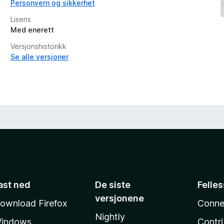
Personvern og sikkerhet
Lisens
Med enerett
Versjonshistorikk
Se alle versjoner
ast ned
De siste
Felle
versjonene
ownload Firefox
Conne
Nightly
indows
Contr