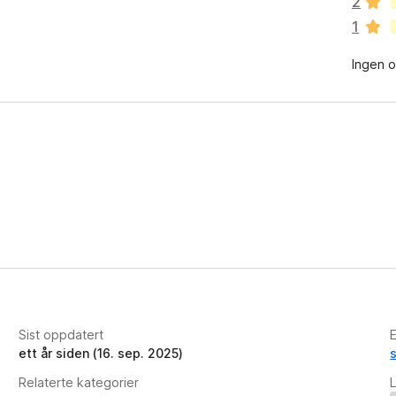
2
n
1
g
e
Ingen o
n
v
u
r
d
e
r
i
n
g
e
r
e
n
n
Sist oppdatert
E
å
ett år siden (16. sep. 2025)
Relaterte kategorier
L