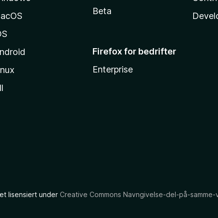
Beta
acOS
Devel
OS
Firefox for bedrifter
ndroid
Enterprise
inux
l
et lisensiert under
Creative Commons Navngivelse-del-på-samme-vil