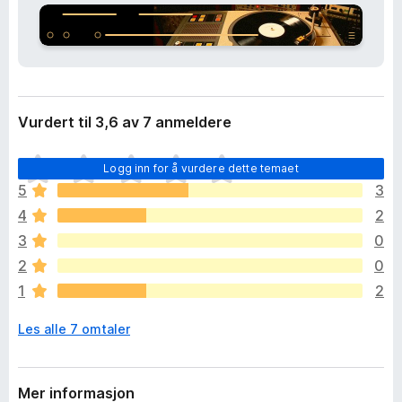
i
-
d
n
e
e
l
s
t
e
t
r
Vurdert til 3,6 av 7 anmeldere
l
e
D
s
Logg inn for å vurdere dette temaet
e
e
5
3
t
r
4
2
e
r
3
0
i
2
0
n
1
2
g
e
Les alle 7 omtaler
n
v
u
r
Mer informasjon