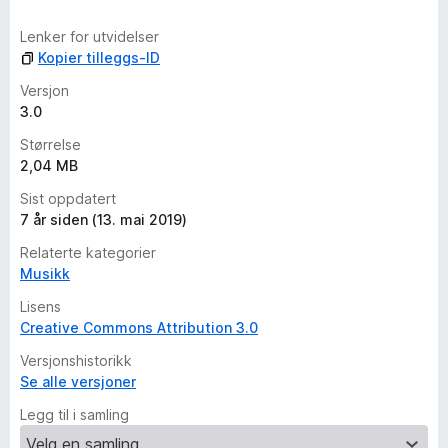
d
e
Lenker for utvidelser
r
Kopier tilleggs-ID
i
n
Versjon
g
3.0
e
Størrelse
r
2,04 MB
e
n
Sist oppdatert
n
7 år siden (13. mai 2019)
å
Relaterte kategorier
Musikk
Lisens
Creative Commons Attribution 3.0
Versjonshistorikk
Se alle versjoner
Legg til i samling