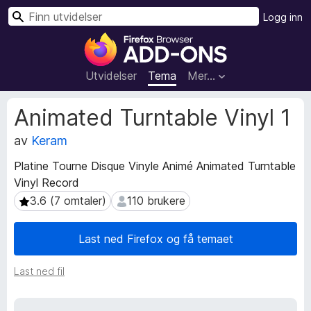
S
Logg inn
ø
T
k
i
l
Utvidelser
Tema
Mer…
l
e
M
Animated Turntable Vinyl 1
g
e
t
av
Keram
g
a
f
Platine Tourne Disque Vinyle Animé Animated Turntable
d
o
Vinyl Record
a
r
t
3.6 (7 omtaler)
110 brukere
3.6 (7 omtaler)
110 brukere
F
a
i
f
Last ned Firefox og få temaet
r
o
r
e
u
Last ned fil
f
t
o
v
x