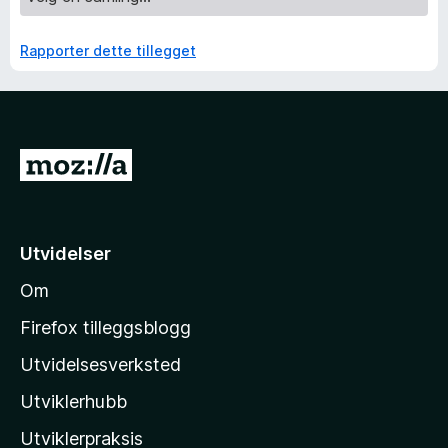
Rapporter dette tillegget
G
å
t
i
Utvidelser
l
Om
M
o
Firefox tilleggsblogg
z
Utvidelsesverksted
i
Utviklerhubb
l
l
Utviklerpraksis