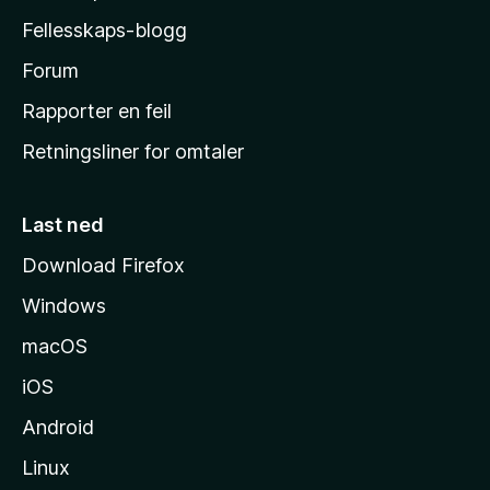
a
Fellesskaps-blogg
s
h
Forum
j
Rapporter en feil
e
Retningsliner for omtaler
m
m
e
Last ned
s
Download Firefox
i
Windows
d
e
macOS
iOS
Android
Linux