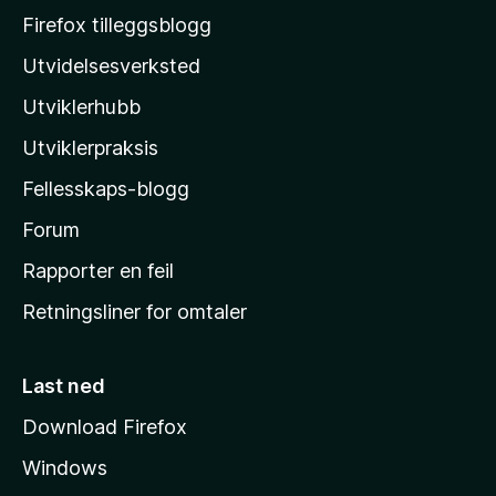
o
Firefox tilleggsblogg
z
Utvidelsesverksted
i
Utviklerhubb
l
l
Utviklerpraksis
a
Fellesskaps-blogg
s
h
Forum
j
Rapporter en feil
e
Retningsliner for omtaler
m
m
e
Last ned
s
Download Firefox
i
Windows
d