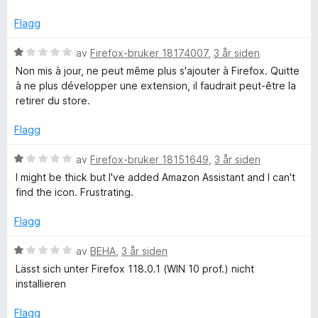
e
t
1
r
i
A
u
Flagg
t
l
t
t
1
a
V
av
Firefox-bruker 18174007
,
3 år siden
s
i
u
v
u
Non mis à jour, ne peut même plus s'ajouter à Firefox. Quitte
l
t
5
r
à ne plus développer une extension, il faudrait peut-être la
s
1
a
d
retirer du store.
u
v
e
i
t
5
r
Flagg
a
t
v
t
s
V
av
Firefox-bruker 18151649
,
3 år siden
5
i
u
I might be thick but I've added Amazon Assistant and I can't
l
r
t
find the icon. Frustrating.
1
d
u
e
Flagg
a
t
r
a
t
V
av
BEHA
,
3 år siden
n
v
t
u
Lässt sich unter Firefox 118.0.1 (WIN 10 prof.) nicht
5
i
r
installieren
l
t
d
1
e
Flagg