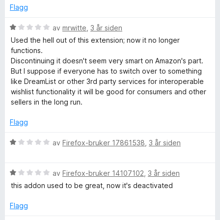
d
t
l
t
Flagg
e
t
3
a
r
i
u
v
V
av
mrwitte
,
3 år siden
t
l
t
5
u
Used the hell out of this extension; now it no longer
t
5
a
r
functions.
i
u
v
d
Discontinuing it doesn't seem very smart on Amazon's part.
l
t
5
e
But I suppose if everyone has to switch over to something
2
a
r
like DreamList or other 3rd party services for interoperable
u
v
t
wishlist functionality it will be good for consumers and other
t
5
t
sellers in the long run.
a
i
v
l
Flagg
5
1
u
V
av
Firefox-bruker 17861538
,
3 år siden
t
u
a
r
v
V
d
av
Firefox-bruker 14107102
,
3 år siden
5
u
e
this addon used to be great, now it's deactivated
r
r
d
t
Flagg
e
t