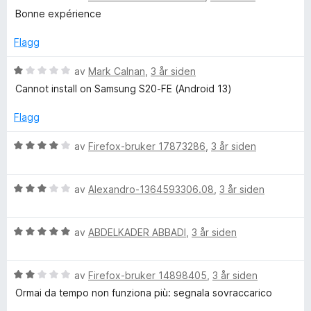
u
v
t
u
Bonne expérience
t
5
t
r
a
i
d
Flagg
v
l
e
5
1
r
V
av
Mark Calnan
,
3 år siden
u
t
u
Cannot install on Samsung S20-FE (Android 13)
t
t
r
a
i
d
Flagg
v
l
e
5
5
r
V
av
Firefox-bruker 17873286
,
3 år siden
u
t
u
t
t
r
a
i
V
d
av
Alexandro-1364593306.08
,
3 år siden
v
l
u
e
5
1
r
r
u
V
d
av
ABDELKADER ABBADI
,
3 år siden
t
t
u
e
t
a
r
r
i
v
V
d
av
Firefox-bruker 14898405
,
3 år siden
t
l
5
u
e
t
4
Ormai da tempo non funziona più: segnala sovraccarico
r
r
i
u