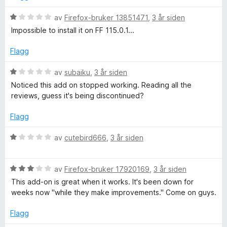
u
r
f
t
t
V
av
Firefox-bruker 13851471
,
3 år siden
a
t
u
Impossible to install it on FF 115.0.1...
o
v
i
r
5
l
d
Flagg
r
1
e
u
r
V
av
subaiku
,
3 år siden
t
F
t
u
Noticed this add on stopped working. Reading all the
a
t
r
reviews, guess it's being discontinued?
v
i
d
i
5
l
e
Flagg
1
r
r
u
t
V
av
cutebird666
,
3 år siden
t
t
u
e
a
i
r
v
l
V
d
av
Firefox-bruker 17920169
,
3 år siden
5
f
1
u
e
This add-on is great when it works. It's been down for
u
r
r
weeks now "while they make improvements." Come on guys.
t
d
t
o
a
e
t
Flagg
v
r
i