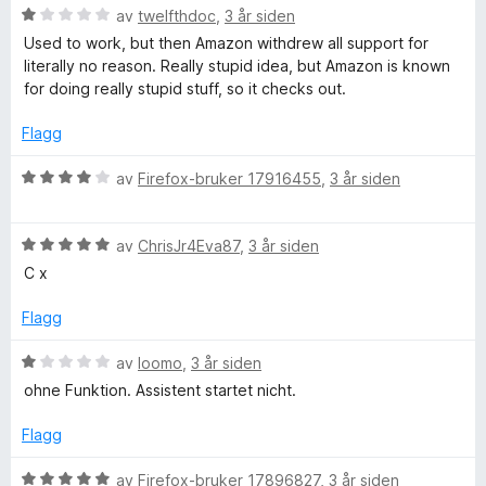
x
5
t
l
V
av
twelfthdoc
,
3 år siden
t
1
u
Used to work, but then Amazon withdrew all support for
i
u
r
literally no reason. Really stupid idea, but Amazon is known
l
t
d
for doing really stupid stuff, so it checks out.
3
a
e
u
v
r
Flagg
t
5
t
a
t
V
av
Firefox-bruker 17916455
,
3 år siden
v
i
u
5
l
r
1
V
d
av
ChrisJr4Eva87
,
3 år siden
u
u
e
C x
t
r
r
a
d
t
Flagg
v
e
t
5
r
i
V
av
loomo
,
3 år siden
t
l
u
ohne Funktion. Assistent startet nicht.
t
4
r
i
u
d
Flagg
l
t
e
5
a
r
V
av
Firefox-bruker 17896827
,
3 år siden