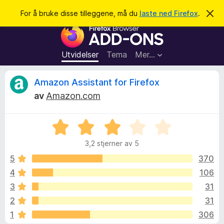
S
Logg inn
For å bruke disse tilleggene, må du
laste ned Firefox
.
A
v
ø
T
v
k
i
i
s
l
d
Utvidelser
Tema
Mer…
e
l
n
e
n
O
Amazon Assistant for Firefox
e
g
m
av
Amazon.com
g
e
m
l
f
d
V
o
i
t
n
u
r
g
3,2 stjerner av 5
r
F
e
a
d
n
5
370
i
e
4
106
r
l
r
e
3
31
t
f
t
e
2
31
i
o
1
306
l
x