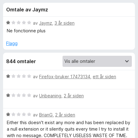
r
3
-
Omtale av Jaymz
,
n
f
2
e
u
V
av
Jaymz
,
3 år siden
t
o
t
u
Ne fonctionne plus
t
a
r
v
d
l
Flagg
r
5
e
e
r
s
A
844 omtaler
t
e
t
r
m
i
V
av
Firefox-bruker 17473134
,
ett år siden
l
u
1
a
r
u
V
d
av
Unbeaning
,
2 år siden
t
u
e
z
a
r
r
v
V
d
av
BrianG
,
2 år siden
t
o
5
u
e
t
Either this doesn't exist any more and has been replaced by
r
r
i
a null extension or it silently quits every time I try to install it
n
d
t
l
with no message. COMPLETELY USELESS WASTE OF TIME.