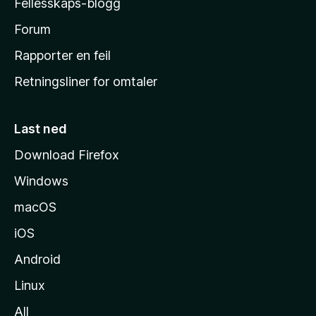
Fellesskaps-blogg
s
h
Forum
j
Rapporter en feil
e
Retningsliner for omtaler
m
m
e
Last ned
s
Download Firefox
i
Windows
d
e
macOS
iOS
Android
Linux
All