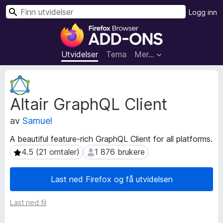
S
Logg inn
ø
T
k
i
l
Utvidelser
Tema
Mer…
l
e
M
g
e
Altair GraphQL Client
t
g
a
f
av
Samuel
d
o
a
r
A beautiful feature-rich GraphQL Client for all platforms.
t
F
4.5 (21 omtaler)
1 876 brukere
4.5 (21 omtaler)
1 876 brukere
a
i
f
r
o
Last ned Firefox og få utvidelsen
r
e
u
f
Last ned fil
t
o
v
x