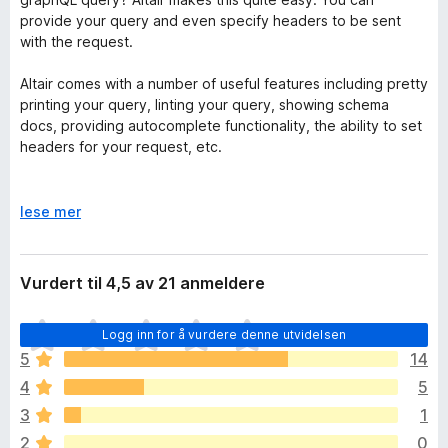
provide your query and even specify headers to be sent
with the request.
Altair comes with a number of useful features including pretty
printing your query, linting your query, showing schema
docs, providing autocomplete functionality, the ability to set
headers for your request, etc.
Data is stored so you can continue from where you stopped.
The schema docs are also available offline once they have
U
lese mer
been retrieved.
t
v
i
Utviklerkommentarer
Vurdert til 4,5 av 21 anmeldere
d
Did you find a bug? You can report it to:
f
D
https://github.com/imolorhe/altair/issues
Logg inn for å vurdere denne utvidelsen
o
e
r
5
14
t
å
4
5
e
r
3
1
i
2
0