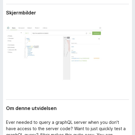
i
-
d
Skjermbilder
n
e
e
l
s
t
e
t
r
l
e
s
e
r
Om denne utvidelsen
Ever needed to query a graphQL server when you don't
have access to the server code? Want to just quickly test a
graphQL query? Altair makes this quite easy. You can