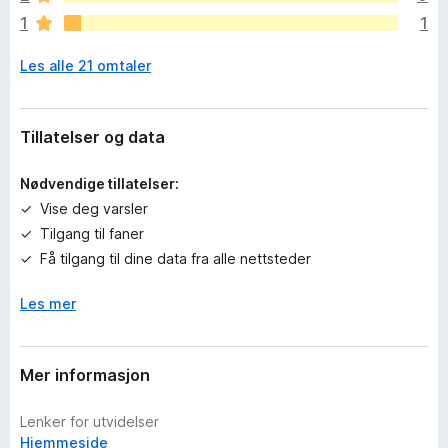
n
1
1
g
e
Les alle 21 omtaler
n
v
u
r
Tillatelser og data
d
e
Nødvendige tillatelser:
r
Vise deg varsler
i
Tilgang til faner
n
g
Få tilgang til dine data fra alle nettsteder
e
r
Les mer
e
n
n
Mer informasjon
å
Lenker for utvidelser
Hjemmeside