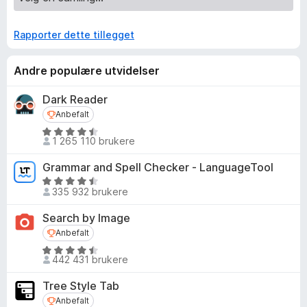
Rapporter dette tillegget
Andre populære utvidelser
Dark Reader
Anbefalt
Anbefalt
V
1 265 110 brukere
u
r
Grammar and Spell Checker - LanguageTool
d
V
e
335 932 brukere
u
r
r
Search by Image
t
d
Anbefalt
Anbefalt
t
e
i
V
r
442 431 brukere
l
u
t
4
r
t
Tree Style Tab
,
d
i
Anbefalt
Anbefalt
5