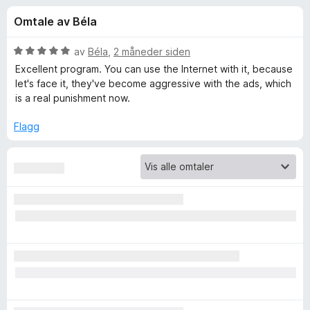
r
4
-
Omtale av Béla
,
n
f
8
e
u
V
av
Béla
,
2 måneder siden
t
o
t
u
Excellent program. You can use the Internet with it, because
t
a
r
let's face it, they've become aggressive with the ads, which
v
d
l
is a real punishment now.
r
5
e
e
r
Flagg
s
A
t
e
t
r
d
i
l
5
B
u
t
l
a
v
o
5
c