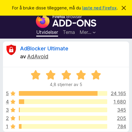
S
Logg inn
For å bruke disse tilleggene, må du
laste ned Firefox
.
A
v
ø
T
v
k
i
i
s
l
d
Utvidelser
Tema
Mer…
e
l
n
e
n
O
AdBlocker Ultimate
e
g
m
av
AdAvoid
g
e
m
l
f
d
V
o
i
t
n
u
r
g
4,8 stjerner av 5
r
F
e
a
d
n
5
24 165
i
e
4
1 680
r
l
r
e
3
345
t
f
t
e
2
205
i
o
1
784
l
x