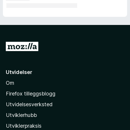
G
å
t
i
Utvidelser
l
Om
M
o
Firefox tilleggsblogg
z
Utvidelsesverksted
i
Utviklerhubb
l
l
Utviklerpraksis