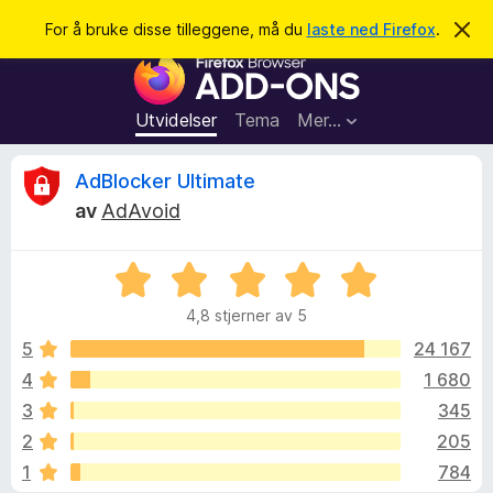
S
Logg inn
For å bruke disse tilleggene, må du
laste ned Firefox
.
A
v
ø
T
v
k
i
i
s
l
d
Utvidelser
Tema
Mer…
e
l
n
e
n
O
AdBlocker Ultimate
e
g
m
av
AdAvoid
g
e
m
l
f
d
V
o
i
t
n
u
r
g
4,8 stjerner av 5
r
F
e
a
d
n
5
24 167
i
e
4
1 680
r
l
r
e
3
345
t
f
t
e
2
205
i
o
1
784
l
x