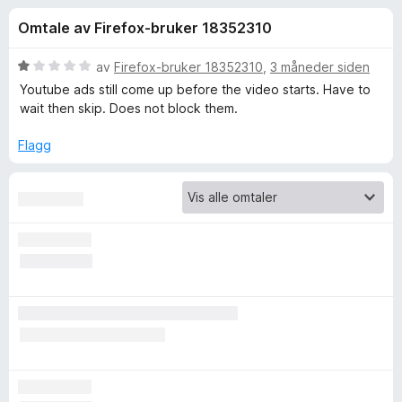
r
4
-
Omtale av Firefox-bruker 18352310
,
n
f
8
e
u
V
av
Firefox-bruker 18352310
,
3 måneder siden
t
o
t
u
Youtube ads still come up before the video starts. Have to
t
a
r
wait then skip. Does not block them.
v
d
l
r
5
e
e
Flagg
r
s
A
t
e
t
r
d
i
l
1
B
u
t
l
a
v
o
5
c