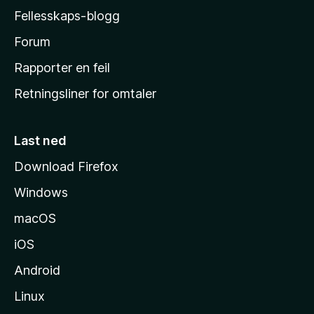
a
Fellesskaps-blogg
s
h
Forum
j
Rapporter en feil
e
Retningsliner for omtaler
m
m
e
Last ned
s
Download Firefox
i
Windows
d
e
macOS
iOS
Android
Linux