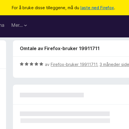
For å bruke disse tilleggene, må du
laste ned Firefox
.
ma
Mer…
Omtale av Firefox-bruker 19911711
V
av
Firefox-bruker 19911711
,
3 måneder sid
u
r
d
e
r
t
t
i
l
5