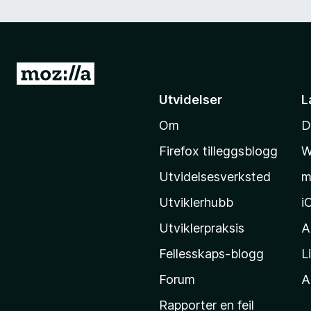
G
å
Utvidelser
L
t
Om
D
i
l
Firefox tilleggsblogg
W
M
Utvidelsesverksted
m
o
z
Utviklerhubb
i
i
Utviklerpraksis
A
l
Fellesskaps-blogg
L
l
a
Forum
Al
s
Rapporter en feil