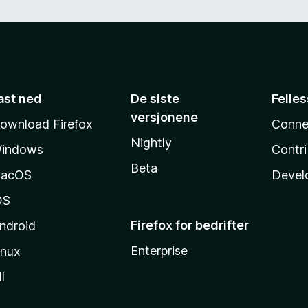
ast ned
De siste
Felle
versjonene
ownload Firefox
Conne
Nightly
indows
Contr
Beta
acOS
Devel
OS
Firefox for bedrifter
ndroid
Enterprise
inux
l