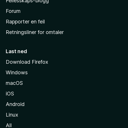
Fellesskaps-blogg
s
h
Forum
j
Rapporter en feil
e
Retningsliner for omtaler
m
m
e
Last ned
s
Download Firefox
i
Windows
d
e
macOS
iOS
Android
Linux
All