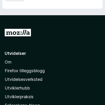
G
å
t
i
Utvidelser
l
Om
M
o
Firefox tilleggsblogg
z
Utvidelsesverksted
i
Utviklerhubb
l
l
Utviklerpraksis
a