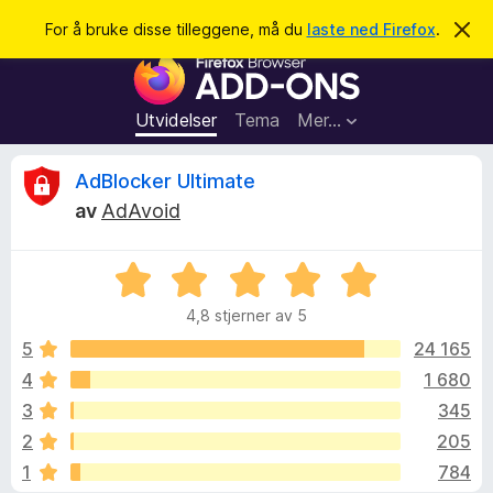
S
Logg inn
For å bruke disse tilleggene, må du
laste ned Firefox
.
A
v
ø
T
v
k
i
i
s
l
d
Utvidelser
Tema
Mer…
e
l
n
e
n
O
AdBlocker Ultimate
e
g
m
av
AdAvoid
g
e
m
l
f
d
V
o
i
t
n
u
r
g
4,8 stjerner av 5
r
F
e
a
d
n
5
24 165
i
e
4
1 680
r
l
r
e
3
345
t
f
t
e
2
205
i
o
1
784
l
x