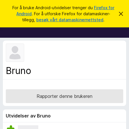
S
Logg inn
For å bruke Android-utvidelser trenger du
Firefox for
ø
Android
. For å utforske Firefox for datamaskiner-
A
T
v
k
tillegg,
besøk vårt datamaskinernettsted
.
v
i
i
l
s
d
l
e
e
n
n
g
e
g
m
e
f
Bruno
l
o
d
i
r
n
F
g
e
i
Rapporter denne brukeren
n
r
e
f
Utvidelser av Bruno
o
x