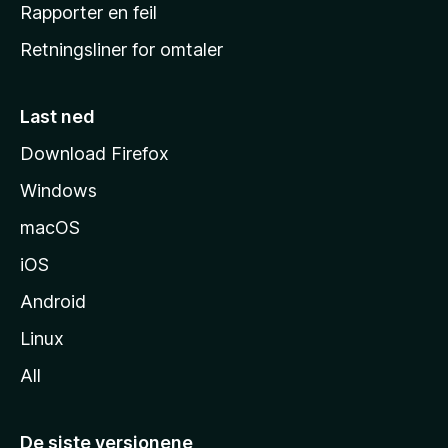
j
Rapporter en feil
e
Retningsliner for omtaler
m
m
e
Last ned
s
Download Firefox
i
Windows
d
e
macOS
iOS
Android
Linux
All
De siste versjonene