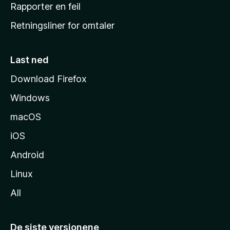
j
Rapporter en feil
e
Retningsliner for omtaler
m
m
e
Last ned
s
Download Firefox
i
Windows
d
e
macOS
iOS
Android
Linux
All
De siste versjonene