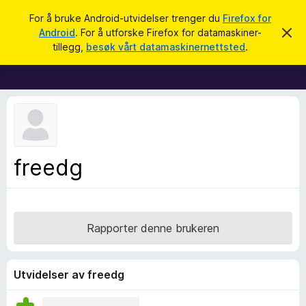
S
Logg inn
For å bruke Android-utvidelser trenger du
Firefox for
ø
Android
. For å utforske Firefox for datamaskiner-
A
T
v
k
tillegg,
besøk vårt datamaskinernettsted
.
v
i
i
l
s
d
l
e
e
n
n
g
e
g
m
e
f
freedg
l
o
d
i
r
n
F
g
e
i
Rapporter denne brukeren
n
r
e
f
Utvidelser av freedg
o
x