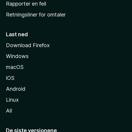
j
Rapporter en feil
e
Retningsliner for omtaler
m
m
e
Last ned
s
Download Firefox
i
Windows
d
e
macOS
iOS
Android
Linux
All
De siste versjonene