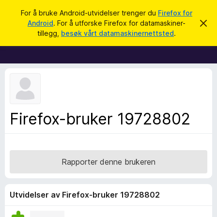
S
Logg inn
For å bruke Android-utvidelser trenger du
Firefox for
ø
Android
. For å utforske Firefox for datamaskiner-
A
T
v
k
tillegg,
besøk vårt datamaskinernettsted
.
v
i
i
l
s
d
l
e
e
n
n
g
e
g
m
e
f
Firefox-bruker 19728802
l
o
d
i
r
n
F
g
e
i
Rapporter denne brukeren
n
r
e
f
Utvidelser av Firefox-bruker 19728802
o
x