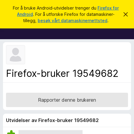
S
Logg inn
For å bruke Android-utvidelser trenger du
Firefox for
ø
Android
. For å utforske Firefox for datamaskiner-
A
T
v
k
tillegg,
besøk vårt datamaskinernettsted
.
v
i
i
l
s
d
l
e
e
n
n
g
e
g
m
e
f
Firefox-bruker 19549682
l
o
d
i
r
n
F
g
e
i
Rapporter denne brukeren
n
r
e
f
Utvidelser av Firefox-bruker 19549682
o
x