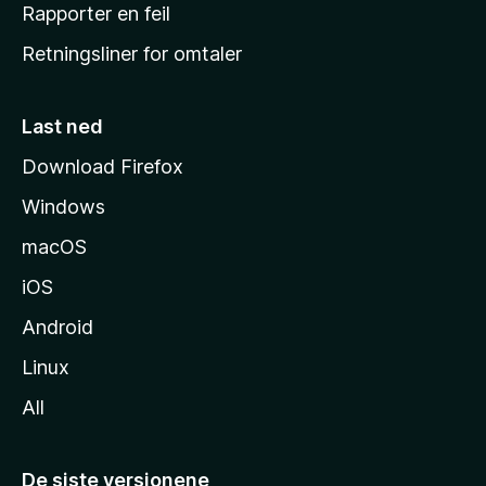
j
Rapporter en feil
e
Retningsliner for omtaler
m
m
e
Last ned
s
Download Firefox
i
Windows
d
e
macOS
iOS
Android
Linux
All
De siste versjonene