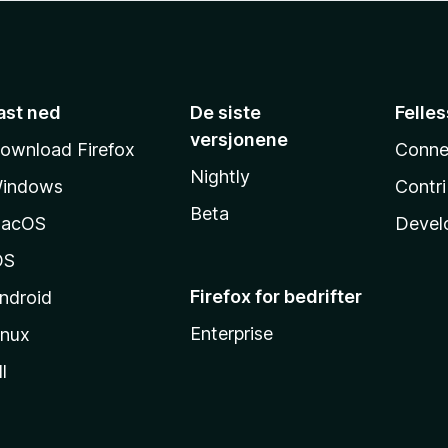
ast ned
De siste
Felle
versjonene
ownload Firefox
Conne
Nightly
indows
Contr
Beta
acOS
Devel
OS
Firefox for bedrifter
ndroid
Enterprise
inux
l