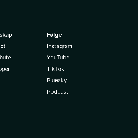
sskap
Følge
ct
Instagram
ibute
YouTube
oper
TikTok
Bluesky
Podcast