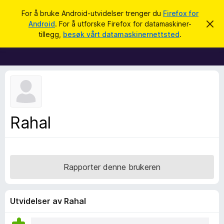
S
Logg inn
For å bruke Android-utvidelser trenger du
Firefox for
ø
Android
. For å utforske Firefox for datamaskiner-
A
T
v
k
tillegg,
besøk vårt datamaskinernettsted
.
v
i
i
l
s
d
l
e
e
n
n
g
e
g
m
e
f
Rahal
l
o
d
i
r
n
F
g
e
i
Rapporter denne brukeren
n
r
e
f
Utvidelser av Rahal
o
x