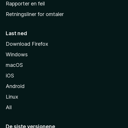
j
Rapporter en feil
e
Retningsliner for omtaler
m
m
e
Last ned
s
Download Firefox
i
Windows
d
e
macOS
iOS
Android
Linux
All
De siste versjonene