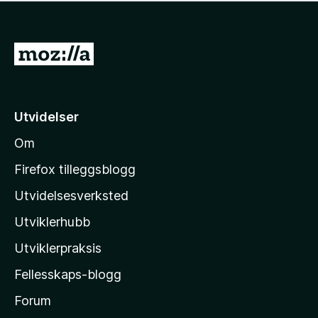
r
e
n
r
e
r
v
i
n
i
u
n
n
n
G
r
g
å
g
d
å
e
e
e
r
t
n
r
e
v
i
i
Utvidelser
n
u
l
n
n
r
Om
g
M
å
d
e
o
e
Firefox tilleggsblogg
r
r
z
e
Utvidelsesverksted
i
n
i
n
n
Utviklerhubb
l
g
å
e
l
Utviklerpraksis
r
a
e
Fellesskaps-blogg
s
n
h
Forum
n
å