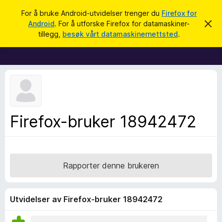
S
Logg inn
For å bruke Android-utvidelser trenger du
Firefox for
ø
Android
. For å utforske Firefox for datamaskiner-
A
T
v
k
tillegg,
besøk vårt datamaskinernettsted
.
v
i
i
l
s
d
l
e
e
n
n
g
e
g
m
e
f
Firefox-bruker 18942472
l
o
d
i
r
n
F
g
e
i
Rapporter denne brukeren
n
r
e
f
Utvidelser av Firefox-bruker 18942472
o
x