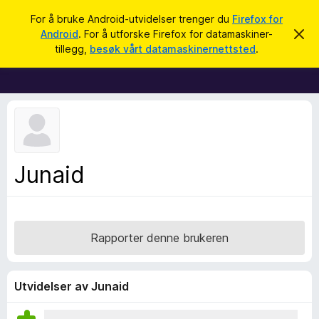
S
Logg inn
For å bruke Android-utvidelser trenger du
Firefox for
ø
Android
. For å utforske Firefox for datamaskiner-
A
T
v
k
tillegg,
besøk vårt datamaskinernettsted
.
v
i
i
l
s
d
l
e
e
n
n
g
e
g
m
e
f
Junaid
l
o
d
i
r
n
F
g
e
i
Rapporter denne brukeren
n
r
e
f
Utvidelser av Junaid
o
x