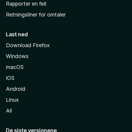
j
Rapporter en feil
e
Retningsliner for omtaler
m
m
e
Last ned
s
Download Firefox
i
Windows
d
e
macOS
iOS
Android
Linux
All
De siste versjonene