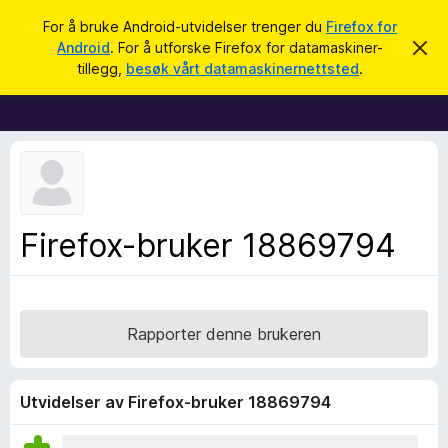
S
Logg inn
For å bruke Android-utvidelser trenger du
Firefox for
ø
Android
. For å utforske Firefox for datamaskiner-
A
T
v
k
tillegg,
besøk vårt datamaskinernettsted
.
v
i
i
l
s
d
l
e
e
n
n
g
e
g
m
e
f
Firefox-bruker 18869794
l
o
d
i
r
n
F
g
e
i
Rapporter denne brukeren
n
r
e
f
Utvidelser av Firefox-bruker 18869794
o
x