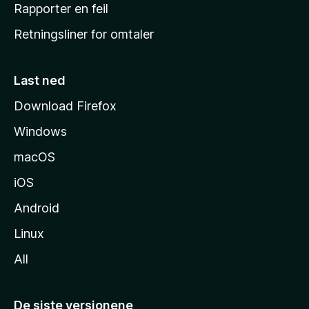
j
Rapporter en feil
e
Retningsliner for omtaler
m
m
e
Last ned
s
Download Firefox
i
Windows
d
e
macOS
iOS
Android
Linux
All
De siste versjonene