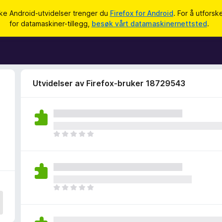
uke Android-utvidelser trenger du
Firefox for Android
. For å utforsk
for datamaskiner-tillegg,
besøk vårt datamaskinernettsted
.
Utvidelser av Firefox-bruker 18729543
D
e
t
e
r
i
D
n
e
g
t
e
e