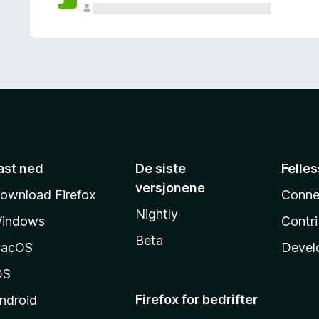
ast ned
De siste
Felle
versjonene
ownload Firefox
Conne
Nightly
indows
Contr
Beta
acOS
Devel
OS
Firefox for bedrifter
ndroid