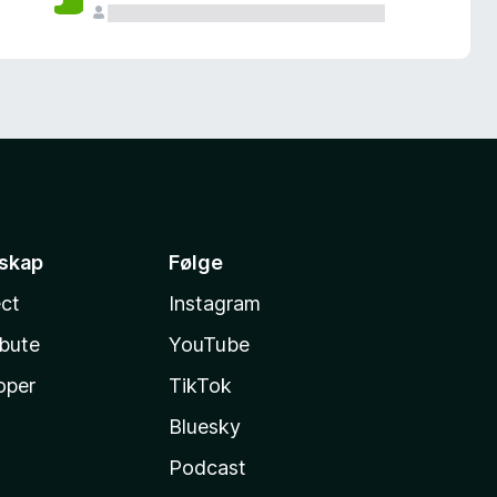
sskap
Følge
ct
Instagram
ibute
YouTube
oper
TikTok
Bluesky
Podcast