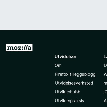
G
å
Utvidelser
L
t
Om
D
i
l
Firefox tilleggsblogg
W
M
Utvidelsesverksted
m
o
z
Utviklerhubb
i
i
Utviklerpraksis
A
l