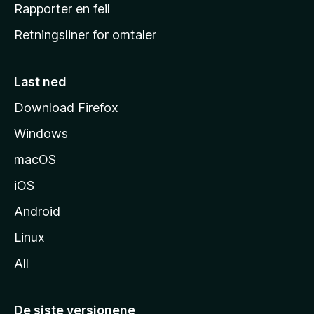
j
Rapporter en feil
e
Retningsliner for omtaler
m
m
e
Last ned
s
Download Firefox
i
Windows
d
e
macOS
iOS
Android
Linux
All
De siste versjonene