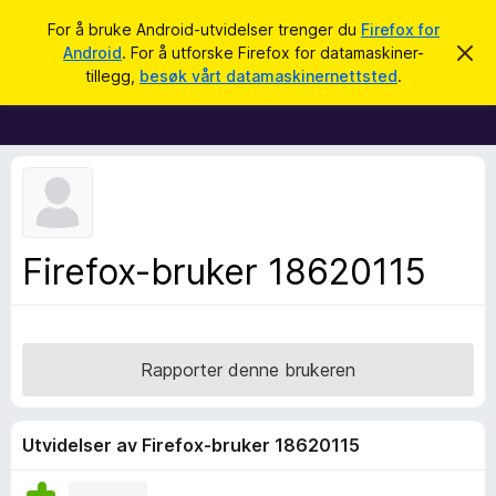
S
Logg inn
For å bruke Android-utvidelser trenger du
Firefox for
ø
Android
. For å utforske Firefox for datamaskiner-
A
T
v
k
tillegg,
besøk vårt datamaskinernettsted
.
v
i
i
l
s
d
l
e
e
n
n
g
e
g
m
e
f
Firefox-bruker 18620115
l
o
d
i
r
n
F
g
e
i
Rapporter denne brukeren
n
r
e
f
Utvidelser av Firefox-bruker 18620115
o
x