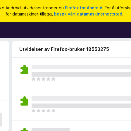
uke Android-utvidelser trenger du
Firefox for Android
. For å utforsk
for datamaskiner-tillegg,
besøk vårt datamaskinernettsted
.
Utvidelser av Firefox-bruker 18553275
D
e
t
e
r
i
D
n
e
g
t
e
e