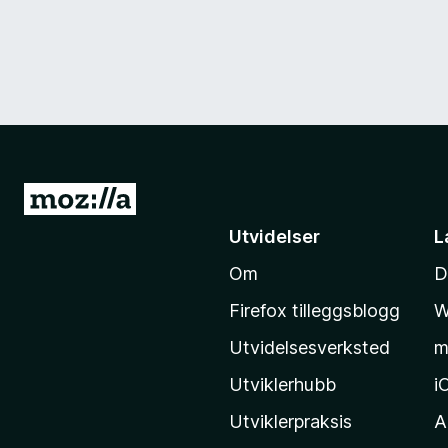
G
å
Utvidelser
L
t
Om
D
i
l
Firefox tilleggsblogg
W
M
Utvidelsesverksted
m
o
z
Utviklerhubb
i
i
Utviklerpraksis
A
l