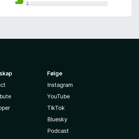
sskap
Følge
ct
Instagram
ibute
YouTube
oper
TikTok
Bluesky
Podcast