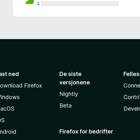
ast ned
De siste
Felle
versjonene
ownload Firefox
Conne
Nightly
indows
Contr
Beta
acOS
Devel
OS
Firefox for bedrifter
ndroid