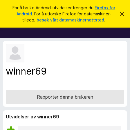
S
Logg inn
For å bruke Android-utvidelser trenger du
Firefox for
ø
Android
. For å utforske Firefox for datamaskiner-
A
T
v
k
tillegg,
besøk vårt datamaskinernettsted
.
v
i
i
l
s
d
l
e
e
n
n
g
e
g
m
e
f
winner69
l
o
d
i
r
n
F
g
e
i
Rapporter denne brukeren
n
r
e
f
Utvidelser av winner69
o
x