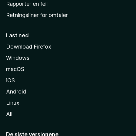
j
Rapporter en feil
e
Retningsliner for omtaler
m
m
e
Last ned
s
Download Firefox
i
Windows
d
e
macOS
iOS
Android
Linux
All
De siste versjonene