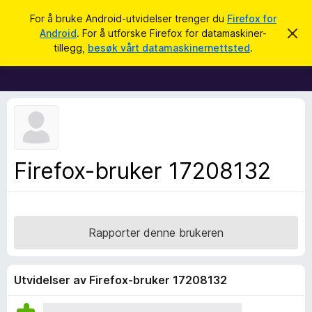
S
Logg inn
For å bruke Android-utvidelser trenger du
Firefox for
ø
Android
. For å utforske Firefox for datamaskiner-
A
T
v
k
tillegg,
besøk vårt datamaskinernettsted
.
v
i
i
l
s
d
l
e
e
n
n
g
e
g
m
e
f
Firefox-bruker 17208132
l
o
d
i
r
n
F
g
e
i
Rapporter denne brukeren
n
r
e
f
Utvidelser av Firefox-bruker 17208132
o
x