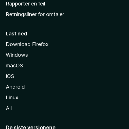
j
Rapporter en feil
e
Retningsliner for omtaler
m
m
e
Last ned
s
Download Firefox
i
Windows
d
e
macOS
iOS
Android
Linux
All
De siste versjonene