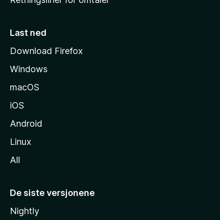
m
m
e
Last ned
s
Download Firefox
i
Windows
d
e
macOS
iOS
Android
Linux
All
De siste versjonene
Nightly