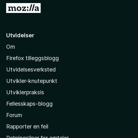
-
G
n
å
e
t
t
i
Utvidelser
t
l
l
Om
M
e
o
s
Firefox tilleggsblogg
e
z
Utvidelsesverksted
r
i
Utvikler-knutepunkt
l
l
Utviklerpraksis
a
Fellesskaps-blogg
s
h
Forum
j
Rapporter en feil
e
Retningsliner for omtaler