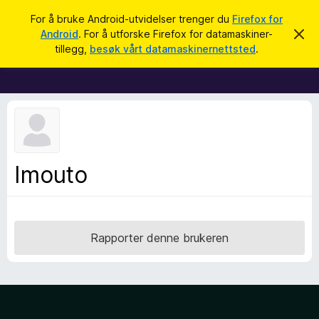
S
Logg inn
For å bruke Android-utvidelser trenger du
Firefox for
ø
Android
. For å utforske Firefox for datamaskiner-
A
T
v
k
tillegg,
besøk vårt datamaskinernettsted
.
v
i
i
l
s
d
l
e
e
n
n
g
e
g
m
e
f
Imouto
l
o
d
i
r
n
F
g
e
i
Rapporter denne brukeren
n
r
e
f
o
x