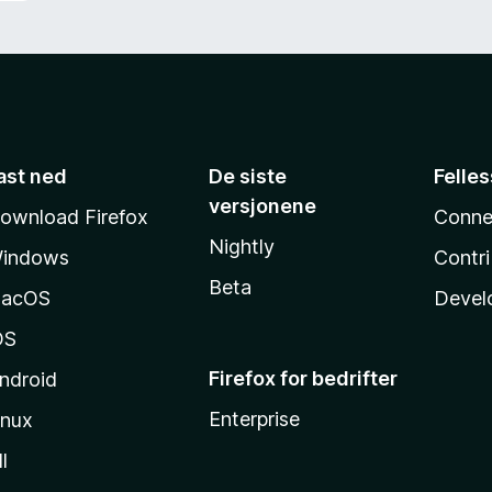
ast ned
De siste
Felle
versjonene
ownload Firefox
Conne
Nightly
indows
Contr
Beta
acOS
Devel
OS
Firefox for bedrifter
ndroid
Enterprise
inux
l