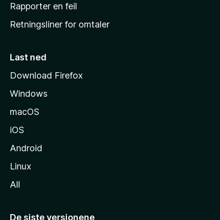
j
Rapporter en feil
e
Retningsliner for omtaler
m
m
e
Last ned
s
Download Firefox
i
Windows
d
e
macOS
iOS
Android
Linux
All
De siste versjonene