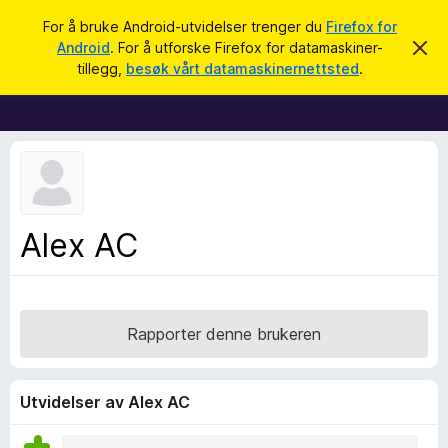
S
Logg inn
For å bruke Android-utvidelser trenger du
Firefox for
ø
Android
. For å utforske Firefox for datamaskiner-
A
T
v
k
tillegg,
besøk vårt datamaskinernettsted
.
v
i
i
l
s
d
l
e
e
n
n
g
e
g
m
e
f
Alex AC
l
o
d
i
r
n
F
g
e
i
Rapporter denne brukeren
n
r
e
f
Utvidelser av Alex AC
o
x