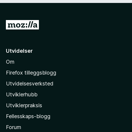
)
d
i
g
)
G
å
t
i
Utvidelser
l
Om
M
o
Firefox tilleggsblogg
z
Utvidelsesverksted
i
Utviklerhubb
l
l
Utviklerpraksis
a
Fellesskaps-blogg
s
h
Forum