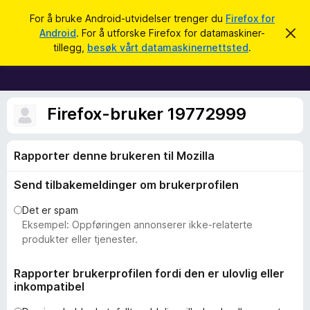
S
Logg inn
For å bruke Android-utvidelser trenger du
Firefox for
ø
Android
. For å utforske Firefox for datamaskiner-
A
T
v
k
tillegg,
besøk vårt datamaskinernettsted
.
v
i
i
l
s
d
l
e
e
Firefox-bruker 19772999
n
n
g
e
g
m
Rapporter denne brukeren til Mozilla
e
f
l
o
d
Send tilbakemeldinger om brukerprofilen
i
r
n
F
Det er spam
g
e
i
Eksempel: Oppføringen annonserer ikke-relaterte
n
r
produkter eller tjenester.
e
f
Rapporter brukerprofilen fordi den er ulovlig eller
inkompatibel
o
x