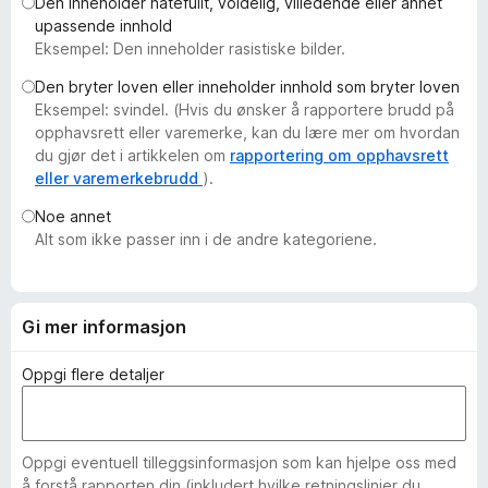
Den inneholder hatefullt, voldelig, villedende eller annet
-
upassende innhold
n
Eksempel: Den inneholder rasistiske bilder.
e
Den bryter loven eller inneholder innhold som bryter loven
t
Eksempel: svindel. (Hvis du ønsker å rapportere brudd på
t
opphavsrett eller varemerke, kan du lære mer om hvordan
l
du gjør det i artikkelen om
rapportering om opphavsrett
e
eller varemerkebrudd
).
s
Noe annet
e
Alt som ikke passer inn i de andre kategoriene.
r
Gi mer informasjon
Oppgi flere detaljer
Oppgi eventuell tilleggsinformasjon som kan hjelpe oss med
å forstå rapporten din (inkludert hvilke retningslinjer du