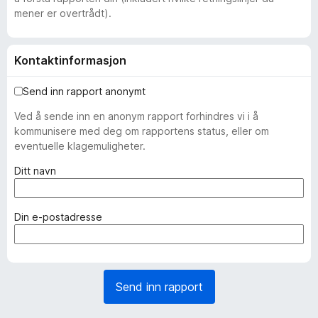
mener er overtrådt).
Kontaktinformasjon
Send inn rapport anonymt
Ved å sende inn en anonym rapport forhindres vi i å
kommunisere med deg om rapportens status, eller om
eventuelle klagemuligheter.
(
Ditt navn
n
ø
d
(
Din e-postadresse
v
n
e
ø
n
d
d
v
Send inn rapport
i
e
g
n