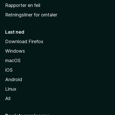
j
Rapporter en feil
e
Retningsliner for omtaler
m
m
e
Last ned
s
Download Firefox
i
Windows
d
e
macOS
iOS
Android
Linux
All