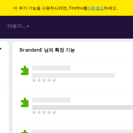
이 부가 기능을 사용하시려면, Firefox를
다운로드
하세요.
마
더보기…
BrandenE 님의 확장 기능
아
직
평
점
이
없
아
습
직
니
평
다
점