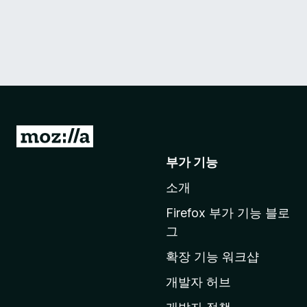
M
o
부가 기능
z
소개
i
l
Firefox 부가 기능 블로
l
그
a
확장 기능 워크샵
홈
페
개발자 허브
이