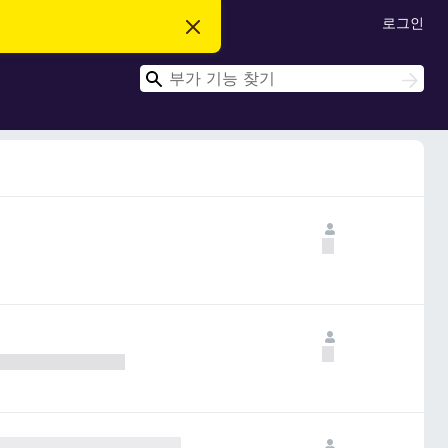
로그인
이
알
림
검
닫
검
기
색
색