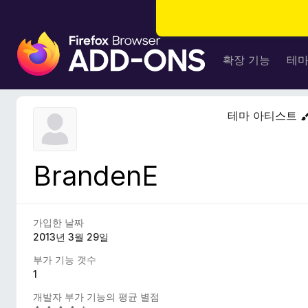
F
i
확장 기능
테
r
e
f
테마 아티스트
o
x
브
BrandenE
라
우
저
부
가입한 날짜
가
2013년 3월 29일
기
부가 기능 갯수
능
1
개발자 부가 기능의 평균 별점