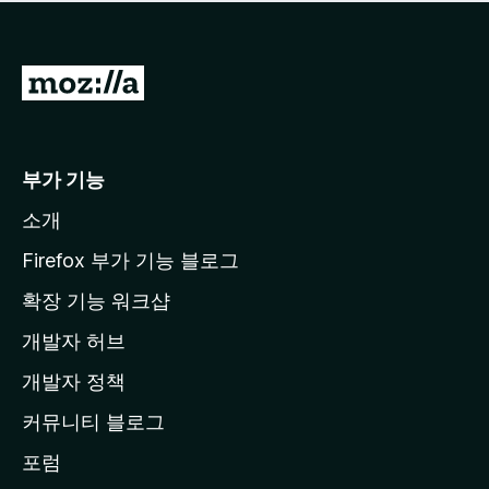
점
이
없
습
M
니
o
다
z
i
부가 기능
l
소개
l
a
Firefox 부가 기능 블로그
홈
확장 기능 워크샵
페
개발자 허브
이
지
개발자 정책
로
커뮤니티 블로그
이
동
포럼