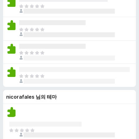
점
니
아
이
다
직
없
평
습
점
니
아
이
다
직
없
평
습
점
니
아
이
다
직
없
평
습
점
니
아
이
다
직
없
평
습
nicorafales 님의 테마
점
니
이
다
없
습
니
다
아
직