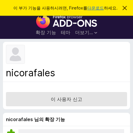
검
로그인
이 부가 기능을 사용하시려면, Firefox를
다운로드
하세요.
이
알
색
F
림
닫
i
기
r
확장 기능
테마
더보기…
e
f
o
x
브
nicorafales
라
우
저
부
이 사용자 신고
가
기
능
nicorafales 님의 확장 기능