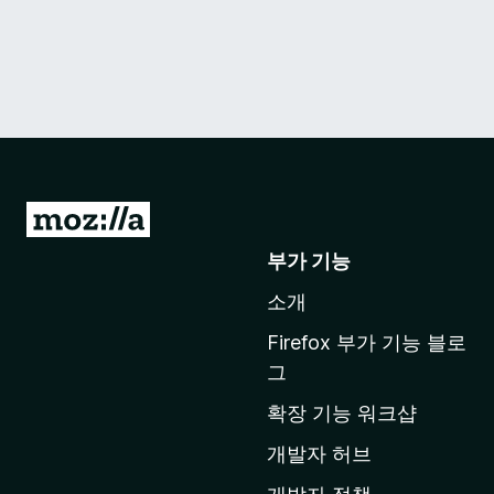
M
o
부가 기능
z
소개
i
l
Firefox 부가 기능 블로
l
그
a
확장 기능 워크샵
홈
페
개발자 허브
이