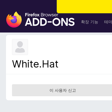
F
i
확장 기능
테
r
e
f
o
x
브
White.Hat
라
우
저
부
가
이 사용자 신고
기
능