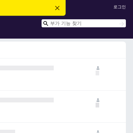
로그인
이
알
림
검
닫
검
기
색
색