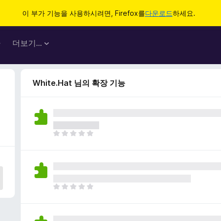
이 부가 기능을 사용하시려면, Firefox를
다운로드
하세요.
마
더보기…
White.Hat 님의 확장 기능
아
직
평
점
이
없
아
습
직
니
평
다
점