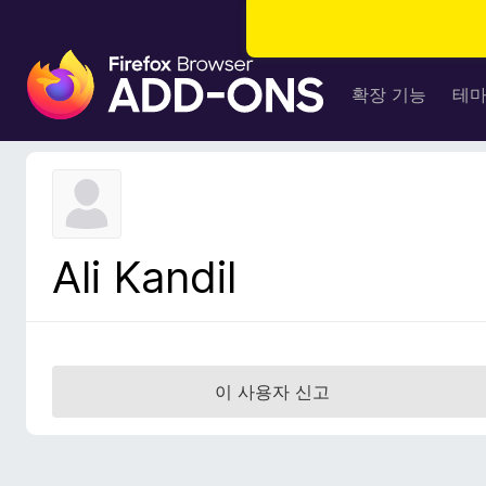
F
i
확장 기능
테
r
e
f
o
x
브
Ali Kandil
라
우
저
부
가
이 사용자 신고
기
능