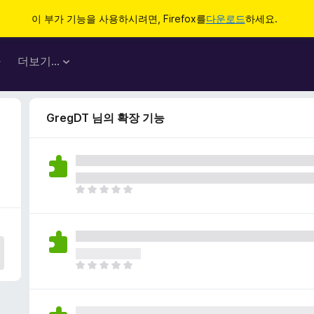
이 부가 기능을 사용하시려면, Firefox를
다운로드
하세요.
마
더보기…
GregDT 님의 확장 기능
아
직
평
점
이
없
아
습
직
니
평
다
점