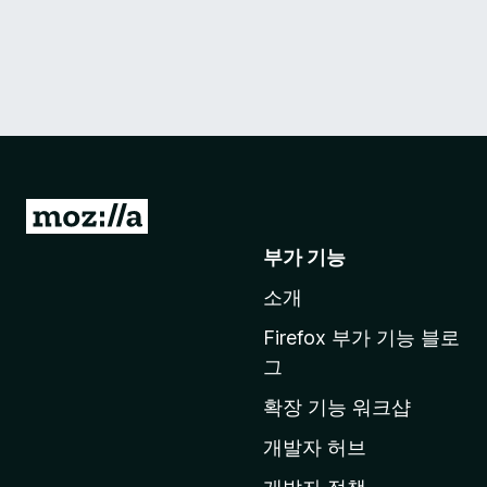
M
o
부가 기능
z
소개
i
l
Firefox 부가 기능 블로
l
그
a
확장 기능 워크샵
홈
페
개발자 허브
이