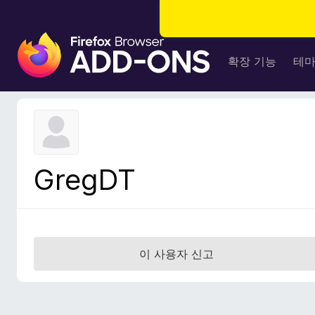
F
i
확장 기능
테
r
e
f
o
x
브
GregDT
라
우
저
부
가
이 사용자 신고
기
능