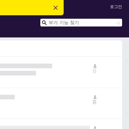
로그인
이
알
림
검
닫
검
기
색
색