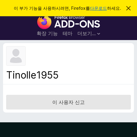
검
로그인
이 부가 기능을 사용하시려면, Firefox를
다운로드
하세요.
이
알
색
F
림
닫
i
기
r
확장 기능
테마
더보기…
e
f
o
x
브
Tinolle1955
라
우
저
부
이 사용자 신고
가
기
능