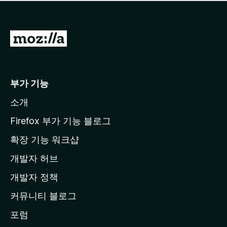
점
이
없
습
M
니
o
다
z
i
부가 기능
l
소개
l
a
Firefox 부가 기능 블로그
홈
확장 기능 워크샵
페
개발자 허브
이
지
개발자 정책
로
커뮤니티 블로그
이
동
포럼