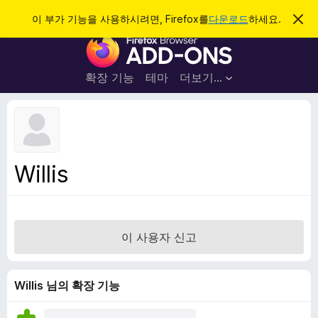
검
로그인
이 부가 기능을 사용하시려면, Firefox를
다운로드
하세요.
이
알
색
F
림
닫
i
기
r
확장 기능
테마
더보기…
e
f
o
x
브
Willis
라
우
저
부
이 사용자 신고
가
기
능
Willis 님의 확장 기능