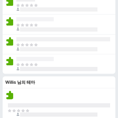
점
니
아
이
다
직
없
평
습
점
니
아
이
다
직
없
평
습
점
니
아
이
다
직
없
평
습
점
니
아
이
다
직
없
평
습
Willis 님의 테마
점
니
이
다
없
습
니
다
아
직