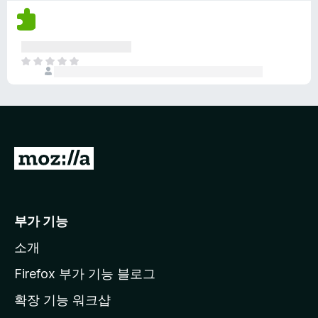
평
다
점
이
없
아
습
직
니
평
다
점
이
없
습
M
니
o
다
z
i
부가 기능
l
소개
l
a
Firefox 부가 기능 블로그
홈
확장 기능 워크샵
페