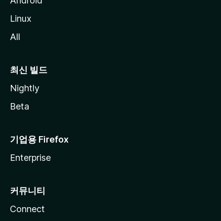
Android
Linux
All
최신 빌드
Nightly
Beta
기업용 Firefox
Enterprise
커뮤니티
Connect