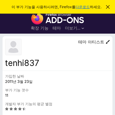
검
로그인
이 부가 기능을 사용하시려면, Firefox를
다운로드
하세요.
이
알
색
F
림
닫
i
기
r
확장 기능
테마
더보기…
e
f
테마 아티스트
o
x
브
tenhi837
라
우
가입한 날짜
저
2011년 3월 23일
부
가
부가 기능 갯수
기
11
능
개발자 부가 기능의 평균 별점
5
점