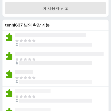
만
이 사용자 신고
점
에
4
tenhi837 님의 확장 기능
.
3
점
아
직
평
점
아
이
직
없
평
습
점
니
아
이
다
직
없
평
습
점
니
아
이
다
직
없
평
습