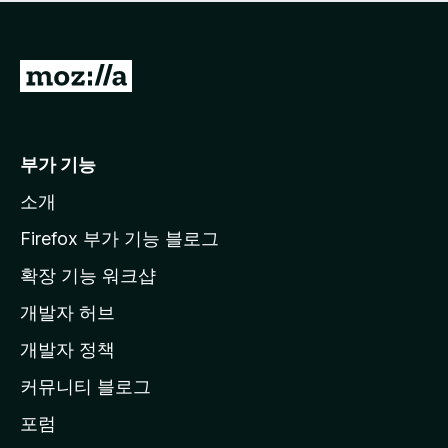
점
이
없
습
M
니
o
다
z
i
부가 기능
l
소개
l
a
Firefox 부가 기능 블로그
홈
확장 기능 워크샵
페
개발자 허브
이
지
개발자 정책
로
커뮤니티 블로그
이
동
포럼