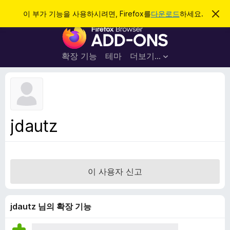
검
로그인
이 부가 기능을 사용하시려면, Firefox를
다운로드
하세요.
이
알
색
F
림
닫
i
기
r
확장 기능
테마
더보기…
e
f
o
x
브
jdautz
라
우
저
부
이 사용자 신고
가
기
능
jdautz 님의 확장 기능