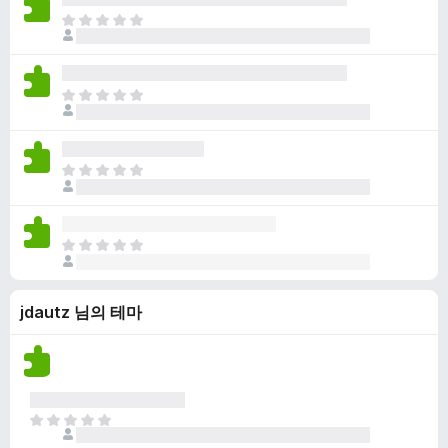
점
니
아
이
다
직
없
평
습
점
니
아
이
다
직
없
평
습
점
니
아
이
다
직
없
평
습
점
니
아
이
다
직
없
평
습
jdautz 님의 테마
점
니
이
다
없
습
니
다
아
직