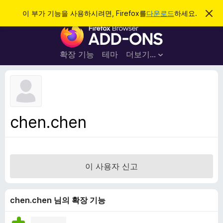
검
로그인
이 부가 기능을 사용하시려면, Firefox를
다운로드
하세요.
이
알
색
F
림
닫
i
기
r
확장 기능
테마
더보기…
e
f
o
x
브
chen.chen
라
우
저
부
이 사용자 신고
가
기
능
chen.chen 님의 확장 기능