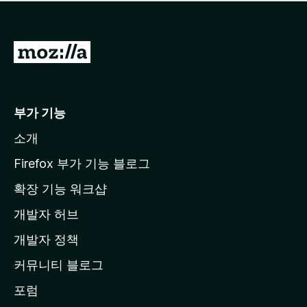
점
이
없
습
M
니
o
다
z
i
부가 기능
l
소개
l
a
Firefox 부가 기능 블로그
홈
확장 기능 워크샵
페
개발자 허브
이
지
개발자 정책
로
커뮤니티 블로그
이
동
포럼