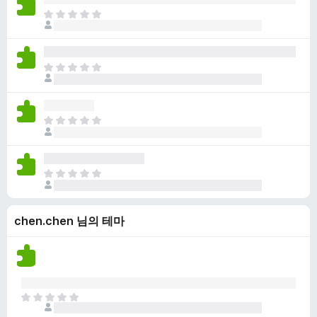
점
니
아
이
다
직
없
평
습
점
니
아
이
다
직
없
평
습
점
니
아
이
다
직
없
평
습
점
니
아
이
다
직
없
평
습
chen.chen 님의 테마
점
니
이
다
없
습
니
다
아
직