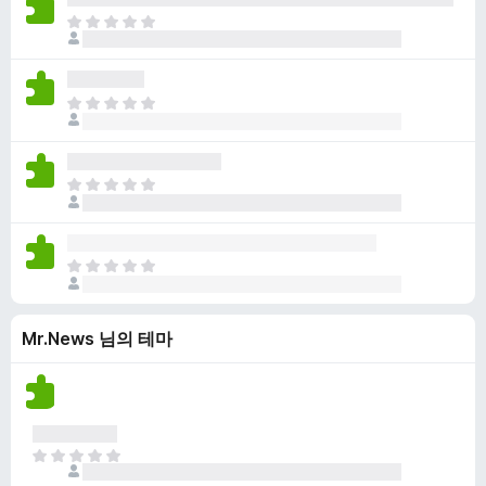
점
니
아
이
다
직
없
평
습
점
니
아
이
다
직
없
평
습
점
니
아
이
다
직
없
평
습
점
니
아
이
다
직
없
평
습
Mr.News 님의 테마
점
니
이
다
없
습
니
다
아
직