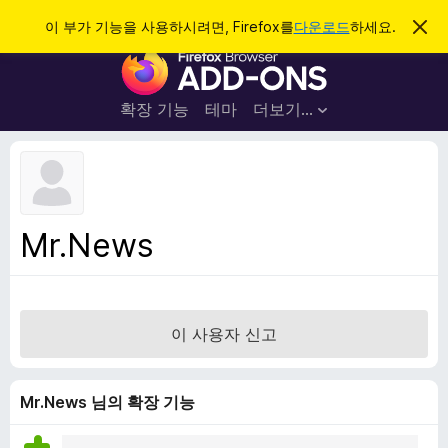
검
로그인
이 부가 기능을 사용하시려면, Firefox를
다운로드
하세요.
이
알
색
F
림
닫
i
기
r
확장 기능
테마
더보기…
e
f
o
x
브
Mr.News
라
우
저
부
이 사용자 신고
가
기
능
Mr.News 님의 확장 기능