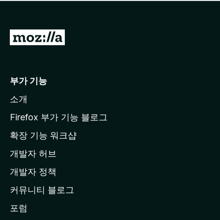
점
이
없
습
M
니
o
다
z
i
부가 기능
l
소개
l
a
Firefox 부가 기능 블로그
홈
확장 기능 워크샵
페
개발자 허브
이
지
개발자 정책
로
커뮤니티 블로그
이
동
포럼