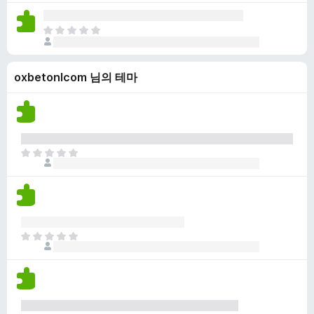
없
평
습
점
니
아
이
다
직
없
평
습
oxbetonlcom 님의 테마
점
니
이
다
없
습
니
다
아
직
평
점
이
없
아
습
직
니
평
다
점
이
없