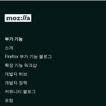
점
이
없
습
M
니
o
다
z
i
부가 기능
l
소개
l
a
Firefox 부가 기능 블로그
홈
확장 기능 워크샵
페
개발자 허브
이
지
개발자 정책
로
커뮤니티 블로그
이
동
포럼