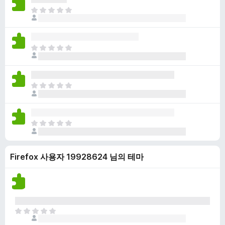
점
니
아
이
다
직
없
평
습
점
니
아
이
다
직
없
평
습
점
니
아
이
다
직
없
평
습
점
니
아
이
다
직
없
평
습
Firefox 사용자 19928624 님의 테마
점
니
이
다
없
습
니
다
아
직