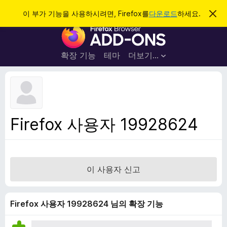
검
로그인
이 부가 기능을 사용하시려면, Firefox를
다운로드
하세요.
이
알
색
F
림
닫
i
기
r
확장 기능
테마
더보기…
e
f
o
x
브
Firefox 사용자 19928624
라
우
저
부
이 사용자 신고
가
기
능
Firefox 사용자 19928624 님의 확장 기능